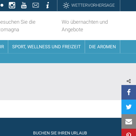
k
ter
Flickr
Instagram
YouTube
Contatti
Informazioni
WETTERVORHERSAGE
esuchen Sie die
Wo übernachten und
Romagna
Angebote
UR
SPORT, WELLNESS UND FREIZEIT
DIE AROMEN
BUCHEN SIE IHREN URLAUB