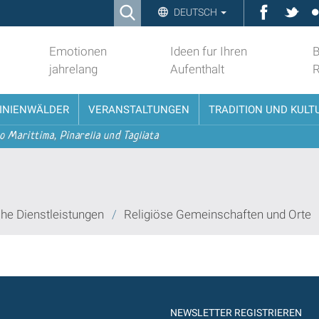
Ricerca
Faceboo
Twit
DEUTSCH
Advanced
Search…
Emotionen
Ideen fur Ihren
B
jahrelang
Aufenthalt
PINIENWÄLDER
VERANSTALTUNGEN
TRADITION UND KULT
o Marittima, Pinarella und Tagliata
che Dienstleistungen
/
Religiöse Gemeinschaften und Orte
NEWSLETTER REGISTRIEREN