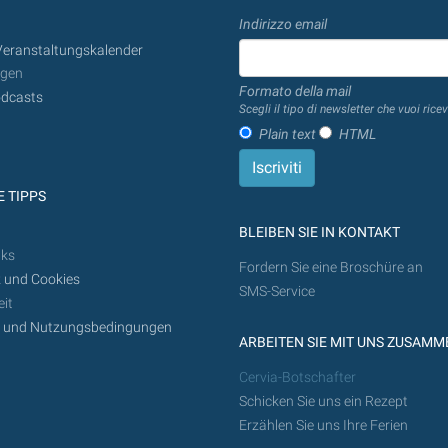
Indirizzo email
Veranstaltungskalender
ngen
Formato della mail
dcasts
Scegli il tipo di newsletter che vuoi ricev
Plain text
HTML
 TIPPS
BLEIBEN SIE IN KONTAKT
nks
Fordern Sie eine Broschüre an
 und Cookies
SMS-Service
it
z und Nutzungsbedingungen
ARBEITEN SIE MIT UNS ZUSAMM
Cervia-Botschafter
Schicken Sie uns ein Rezept
Erzählen Sie uns Ihre Ferien