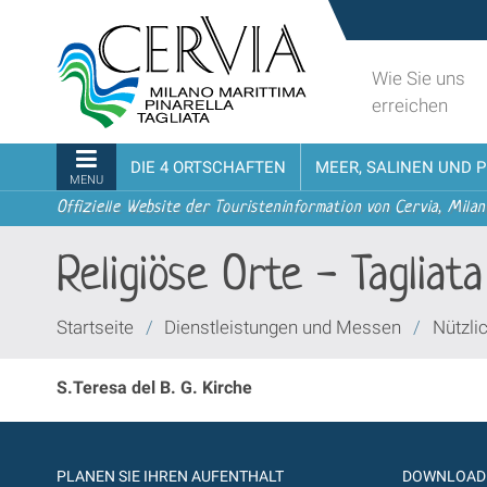
Direkt
Sito
zum
turistico
Inhalt
ufficiale
Wie Sie uns
|
udi menu
di
erreichen
Direkt
Cervia,
zur
Milano
Sektionen
DIE 4 ORTSCHAFTEN
MEER, SALINEN UND 
Navigation
Marittima,
MENU
Pinarella,
Offizielle Website der Touristeninformation von Cervia, Milan
Tagliata
Religiöse Orte - Tagliata
Sie
Startseite
/
Dienstleistungen und Messen
/
Nützli
sind
hier:
S.Teresa del B. G. Kirche
PLANEN SIE IHREN AUFENTHALT
DOWNLOAD