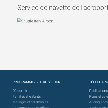
Service de navette de l'aéropo
PROGRAMMEZ VOTRE SÉJOUR
TÉLÉCHAR
Où dormir
Publications
Familles et enfants
Plans et cal
Mariages et cérémonies
Audioguides
Vacances sans barrières
Application 