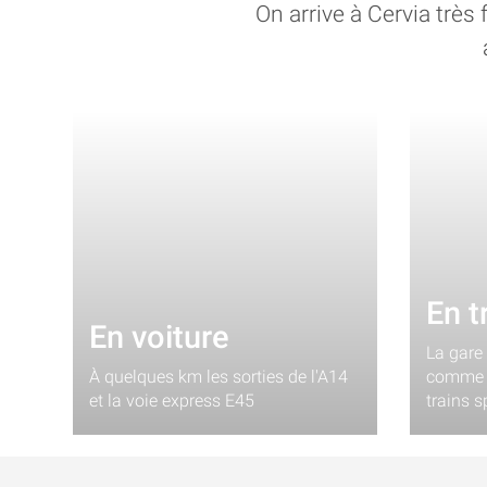
On arrive à Cervia très
En t
En voiture
La gare
À quelques km les sorties de l'A14
comme p
et la voie express E45
trains 