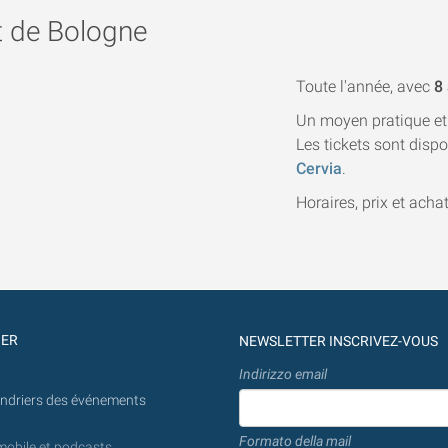
rt de Bologne
Toute l'année, avec
8 
Un moyen pratique et 
Les tickets sont disp
Cervia
.
Horaires, prix et acha
GER
NEWSLETTER INSCRIVEZ-VOUS
Indirizzo email
endriers des événements
Formato della mail
mobile et podcasts