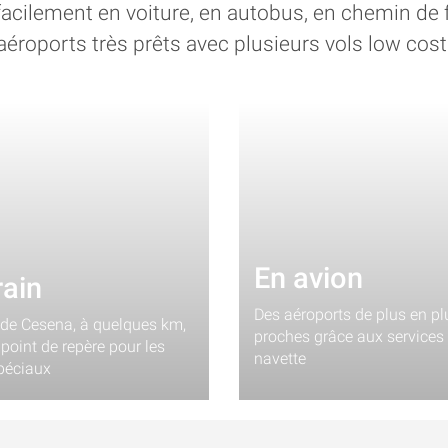
 facilement en voiture, en autobus, en chemin de f
aéroports très prêts avec plusieurs vols low cost
En avion
rain
Des aéroports de plus en pl
 de Cesena, à quelques km,
proches grâce aux services
oint de repère pour les
navette
spéciaux