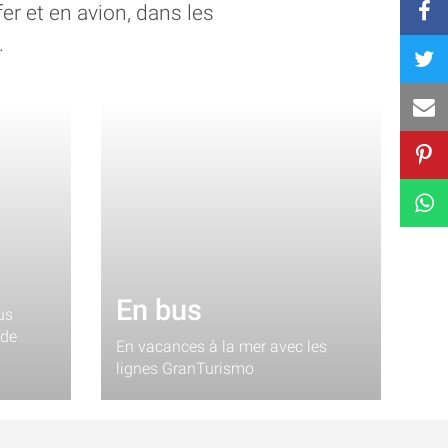
er et en avion, dans les
.
En bus
us
 de
En vacances à la mer avec les
lignes GranTurismo