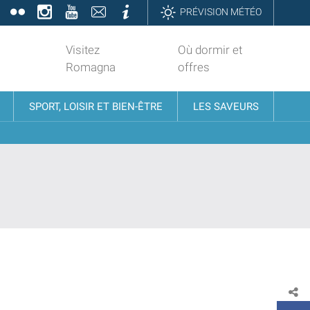
book
Twitter
Flickr
Instagram
YouTube
Contatti
Informazioni
PRÉVISION MÉTÉO
Visitez
Où dormir et
Romagna
offres
SPORT, LOISIR ET BIEN-ÊTRE
LES SAVEURS