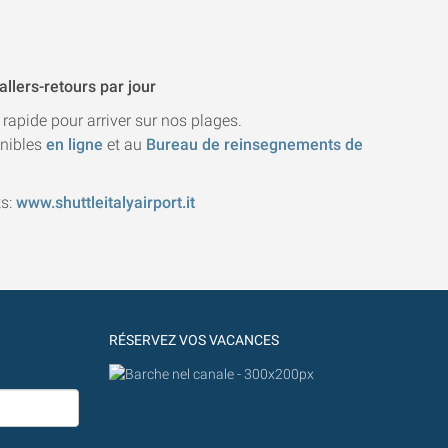
allers-retours par jour
rapide pour arriver sur nos plages.
onibles
en ligne
et au
B
ureau de reinsegnements
de
ts:
www.shuttleitalyairport.it
RÉSERVEZ VOS VACANCES