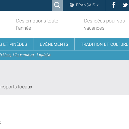
Ricerca
Face
FRANÇAIS
Advanced
Search…
Des émotions toute
Des idées pour vos
l'année
vacances
S ET PINÈDES
EVÉNEMENTS
TRADITION ET CULTURE
ttima, Pinarella et Tagliata
ransports locaux
s