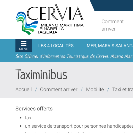
Aller
Sito
au
turistico
contenu.
ufficiale
Comment
|
udi menu
di
arriver
Aller
Cervia,
à
Milano
Navigation
LES 4 LOCALITÉS
MER, MARAIS SALANT
la
Marittima,
MENU
navigation
Pinarella,
Site Officiel d'Information Touristique de Cervia, Milano Mari
Tagliata
Taximinibus
Vous
Accueil
/
Comment arriver
/
Mobilité
/
Taxi et t
êtes
ici :
Services offerts
taxi
un service de transport pour personnes handicapée