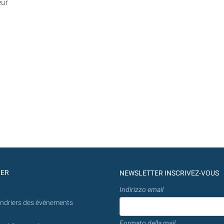
eur
GER
NEWSLETTER INSCRIVEZ-VOUS
Indirizzo email
endriers des événements
Formato della mail