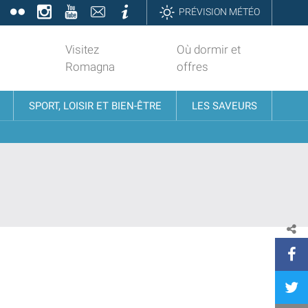
book
Twitter
Flickr
Instagram
YouTube
Contatti
Informazioni
PRÉVISION MÉTÉO
Visitez
Où dormir et
Romagna
offres
SPORT, LOISIR ET BIEN-ÊTRE
LES SAVEURS