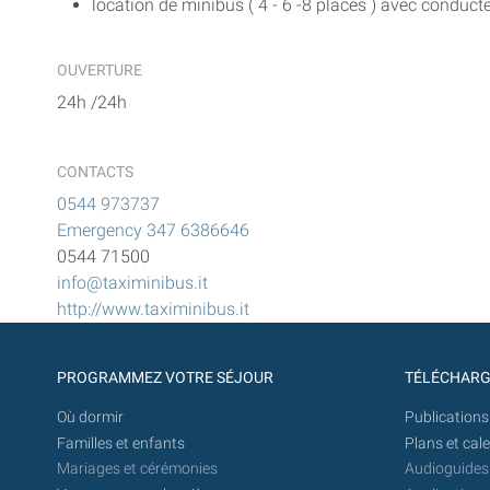
location de minibus ( 4 - 6 -8 places ) avec conduct
OUVERTURE
24h /24h
CONTACTS
0544 973737
Emergency 347 6386646
0544 71500
info@taximinibus.it
http://www.taximinibus.it
PROGRAMMEZ VOTRE SÉJOUR
TÉLÉCHAR
Où dormir
Publications
Familles et enfants
Plans et cal
Mariages et cérémonies
Audioguides