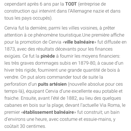
cependant après 6 ans par la
TODT
(entreprise de
construction qui intervint dans l’Allemagne nazie et dans
tous les pays occupés).
Cervia fut la dernière, parmi les villes voisines, à prêter
attention à ce phénomène touristique.Une première affiche
pour la promotion de Cervia «
ville balnéaire
» fut diffusée en
1873, avec des résultats décevants pour les finances
exigües. Ce fut la
pinède
à fournir les moyens financiers:
les très graves dommages subis en 1879-80, à cause d’un
hiver très rigide, fournirent une grande quantité de bois à
vendre. On put alors commander tout de suite la
perforation d’un
puits artésien
(nouvelle absolue pour ces
temps-là), équipant Cervia d’une excellente eau potable et
fraiche. Ensuite, avant l’été de 1882, au lieu des quelques
cabanes en bois sur la plage, devant l’actuelle Via Roma, le
premier «
établissement balnéaire
» fut construit; un bain
d’environs une heure, avec costume et essuie-mains, y
coûtait 30 centimes.