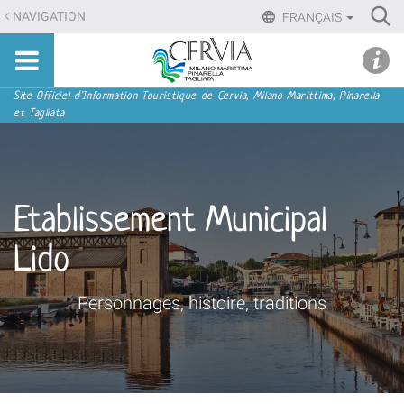
Aller
Ri
NAVIGATION
FRANÇAIS
au
Advan
Sito
contenu.
udi menu
Searc
turistico
|
ufficiale
Aller
Navigation
Site Officiel d'Information Touristique de Cervia, Milano Marittima, Pinarella
di
et Tagliata
à
Cervia,
la
Milano
navigation
Marittima,
Pinarella,
Etablissement Municipal
Tagliata
Lido
Personnages, histoire, traditions