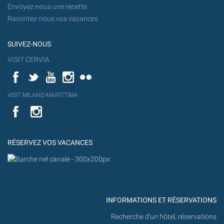
Envoyez-nous une recette
Racontez-nous vos vacances
SUIVEZ-NOUS
VISIT CERVIA
Facebook
Twitter
YouTube
Instagram
Flickr
YouT
VISIT MILANO MARITTIMA
Flick
VISIT
YouTube
MILANO
MARITTIMA
RÉSERVEZ VOS VACANCES
INFORMATIONS ET RÉSERVATIONS
Recherche d'un hôtel, réservations