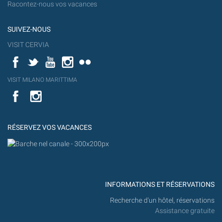
Racontez-nous vos vacances
SUIVEZ-NOUS
VISIT CERVIA
Facebook
Twitter
YouTube
Instagram
Flickr
YouT
VISIT MILANO MARITTIMA
Flick
VISIT
YouTube
MILANO
MARITTIMA
RÉSERVEZ VOS VACANCES
INFORMATIONS ET RÉSERVATIONS
Recherche d'un hôtel, réservations
Assistance gratuite