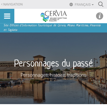
Aller
Ri
NAVIGATION
FRANÇAIS
au
Advan
Sito
contenu.
udi menu
Searc
turistico
|
ufficiale
Aller
Navigation
Site Officiel d'Information Touristique de Cervia, Milano Marittima, Pinarella
di
et Tagliata
à
Cervia,
la
Milano
navigation
Marittima,
Pinarella,
Tagliata
Personnages du passé
Personnages, histoire, traditions