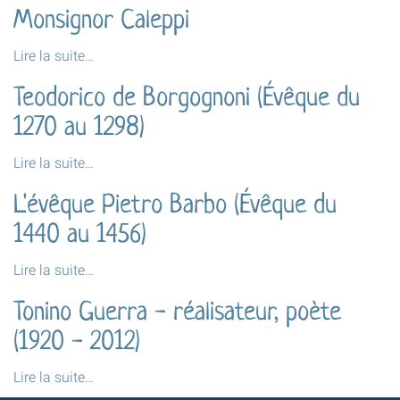
1998)
Monsignor Caleppi
(1968
-
-
Monsignor
Lire la suite…
2003)
Caleppi
-
Teodorico de Borgognoni (Évêque du
-
1270 au 1298)
Teodorico
Lire la suite…
de
L'évêque Pietro Barbo (Évêque du
Borgognoni
(Évêque
1440 au 1456)
du
1270
L'évêque
Lire la suite…
au
Pietro
Tonino Guerra - réalisateur, poète
1298)
Barbo
-
(Évêque
(1920 - 2012)
du
1440
Tonino
Lire la suite…
au
Guerra