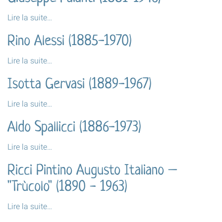
1924)
Giuseppe
Lire la suite…
-
Palanti
Rino Alessi (1885-1970)
(1881-
1946)
Rino
Lire la suite…
-
Alessi
Isotta Gervasi (1889-1967)
(1885-
1970)
Isotta
Lire la suite…
-
Gervasi
Aldo Spallicci (1886-1973)
(1889-
1967)
Aldo
Lire la suite…
-
Spallicci
Ricci Pintino Augusto Italiano –
(1886-
1973)
"Trùcolo" (1890 - 1963)
-
Ricci
Lire la suite…
Pintino