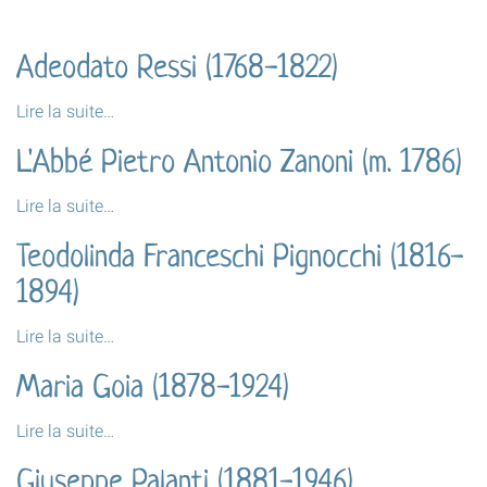
Adeodato Ressi (1768-1822)
Adeodato
Lire la suite…
Ressi
L'Abbé Pietro Antonio Zanoni (m. 1786)
(1768-
1822)
L'Abbé
Lire la suite…
-
Pietro
Teodolinda Franceschi Pignocchi (1816-
Antonio
Zanoni
1894)
(m.
1786)
Teodolinda
Lire la suite…
-
Franceschi
Maria Goia (1878-1924)
Pignocchi
(1816-
Maria
Lire la suite…
1894)
Goia
-
Giuseppe Palanti (1881-1946)
(1878-