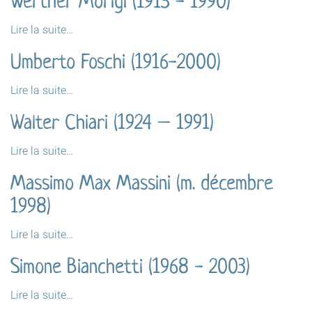
Werther Morigi (1915 - 1990)
(m.
2003)
Werther
Lire la suite…
-
Morigi
Umberto Foschi (1916-2000)
(1915
-
Umberto
Lire la suite…
1990)
Foschi
-
Walter Chiari (1924 – 1991)
(1916-
2000)
Walter
Lire la suite…
-
Chiari
Massimo Max Massini (m. décembre
(1924
–
1998)
1991)
-
Massimo
Lire la suite…
Max
Simone Bianchetti (1968 - 2003)
Massini
(m.
Simone
Lire la suite…
décembre
Bianchetti