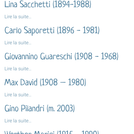
Lina Sacchetti (1894-1988)
Augusto
Italiano
Lina
Lire la suite…
–
Sacchetti
"Trùcolo"
Carlo Saporetti (1896 - 1981)
(1894-
(1890
1988)
-
Carlo
Lire la suite…
-
1963)
Saporetti
-
Giovannino Guareschi (1908 - 1968)
(1896
-
Giovannino
Lire la suite…
1981)
Guareschi
-
Max David (1908 – 1980)
(1908
-
Max
Lire la suite…
1968)
David
-
Gino Pilandri (m. 2003)
(1908
–
Gino
Lire la suite…
1980)
Pilandri
-