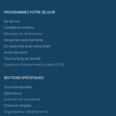
1456)
-
-
réalisateur,
PROGRAMMEZ VOTRE SÉJOUR
poète
Où dormir
(1920
Familles et enfants
-
Mariages et cérémonies
2012)
Vacances sans barrières
-
En vacances avec votre chien
Avant de partir
Tout au long de l'année
Questions fréquemment posées (FAQ)
SECTIONS SPÉCIFIQUES
Tourisme durable
Opérateurs
Autocars et voyagistes
Foires et congrès
Organisateur d'événements