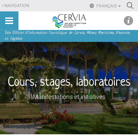
Aller
Ri
NAVIGATION
FRANÇAIS
au
Advan
Sito
contenu.
udi menu
Searc
turistico
|
ufficiale
Aller
Navigation
Site Officiel d'Information Touristique de Cervia, Milano Marittima, Pinarella
di
et Tagliata
à
Cervia,
la
Milano
navigation
Marittima,
Pinarella,
Tagliata
Cours, stages, laboratoires
Manifestations et initiatives