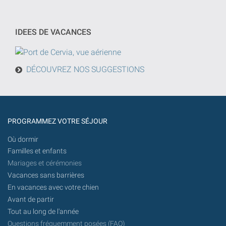
recherche
jj/mm/aaaa
sera
effectuée
IDEES DE VACANCES
à
partir
d'aujourd'hui
DÉCOUVREZ NOS SUGGESTIONS
à
l'avenir.
PROGRAMMEZ VOTRE SÉJOUR
Où dormir
Familles et enfants
Mariages et cérémonies
Vacances sans barrières
En vacances avec votre chien
Avant de partir
Tout au long de l'année
Questions fréquemment posées (FAQ)