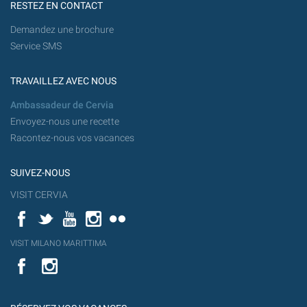
RESTEZ EN CONTACT
Demandez une brochure
Service SMS
TRAVAILLEZ AVEC NOUS
Ambassadeur de Cervia
Envoyez-nous une recette
Racontez-nous vos vacances
SUIVEZ-NOUS
VISIT CERVIA
Facebook
Twitter
YouTube
Instagram
Flickr
YouT
VISIT MILANO MARITTIMA
Flick
VISIT
YouTube
MILANO
MARITTIMA