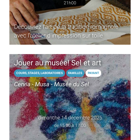
21h00
Découvrez l'art de la tradition romagnole
avec l'atelier d'impression sur toile
Jouer au musée! Sel et art
COURS, STAGES, LABORATOIRES
FAMILLES
PAYANT
Cervia - Musa - Musée du Sel
dimanche 14 décembre 2025
de 15.00 à 17.00