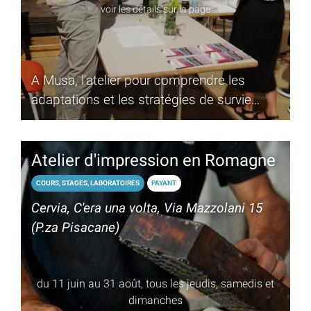
voir les détails sur la page
A Musa, l'atelier pour comprendre les
adaptations et les stratégies de survie
dans un environnement tel que la Salina
Atelier d'impression en Romagne
COURS, STAGES, LABORATOIRES
PAYANT
Cervia, C'era una volta, Via Mazzolani 15
(P.za Pisacane)
du 11 juin au 31 août, tous les jeudis, samedis et
dimanches