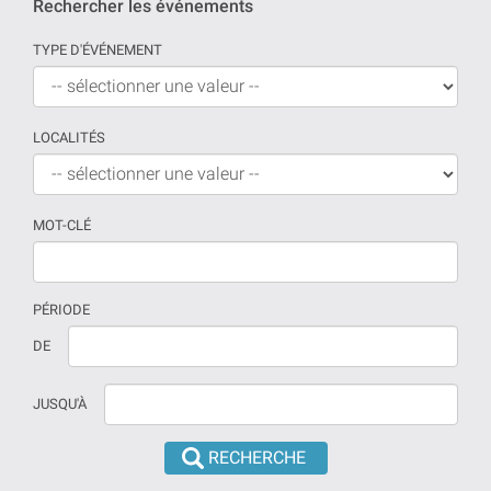
Rechercher les événements
TYPE D'ÉVÉNEMENT
LOCALITÉS
MOT-CLÉ
PÉRIODE
Si
La
DE
aucune
date
date
doit
JUSQU'À
n'est
être
prévue
introduite
la
en