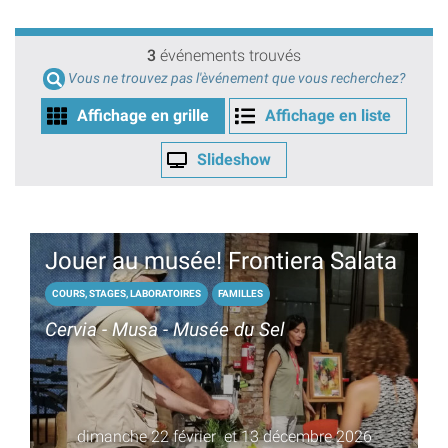
3
événements trouvés
Vous ne trouvez pas l'èvénement que vous recherchez?
Affichage en grille
Affichage en liste
Slideshow
Jouer au musée! Frontiera Salata
COURS, STAGES, LABORATOIRES
FAMILLES
Cervia - Musa - Musée du Sel
dimanche 22 février et 13 décembre 2026