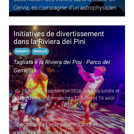
Cervia, en compagnie d'un astrophysicien
Initiatives de divertissement
dans la Riviera dei Pini
ENFANTS
FAMILLES
Tagliata e la Riviera dei Pini - Parco dei
Gemelli
du 15 juin au 2 septembre 2026, tous les lundis et
mercredis, les dimanches 12 juillet et 16 août
21h00
Spectacles et jeux pour enfants et
extraction de miel à Tagliata