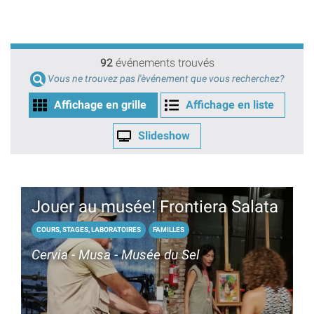
92
événements trouvés
Vous ne trouvez pas l'èvénement que vous recherchez?
Affichage en grille
Affichage en liste
Slideshow
Jouer au musée! Frontiera Salata
COURS, STAGES, LABORATOIRES
FAMILLES
Cervia - Musa - Musée du Sel