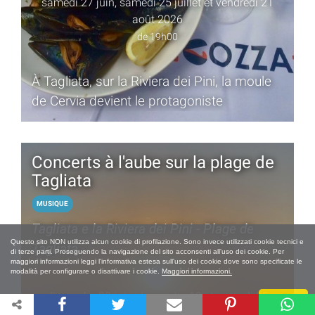
samedi 27 juin, samedi 25 juillet et vendredi 21
août 2026
de 19h00
À Tagliata, sur la Riviera dei Pini, la moule
de Cervia devient le protagoniste
Concerts à l'aube sur la plage de
Tagliata
MUSIQUE
Tagliata e la Riviera dei Pini - Plage de
Questo sito NON utilizza alcun cookie di profilazione. Sono invece utilizzati cookie tecnici e
Tagliata
di terze parti. Proseguendo la navigazione del sito acconsenti all'uso dei cookie. Per
maggiori informazioni leggi l'informativa estesa sull'uso dei cookie dove sono specificate le
modalità per configurare o disattivare i cookie.
Maggiori informazioni.
dimanche 28 juin, dimanche 12 et samedi 25
Chiudi
juillet, samedi 8 et dimanche 23 août 2026