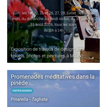
juin : les 19, 20, 21 et 26, 27, 28, juillet : les week-
ends, du dimanche au lundi inclus, du 31 juillet au
31 août 2026, tous les soirs
du 20h à 24h
Exposition de travaux de design, arts
visuels, photos et peintures à Milano
Marittima. Été 2026, le rendez-vous du soir
revient
Promenades méditatives dans la
pinède
VISITES GUIDEES
Pinarella - Tagliata