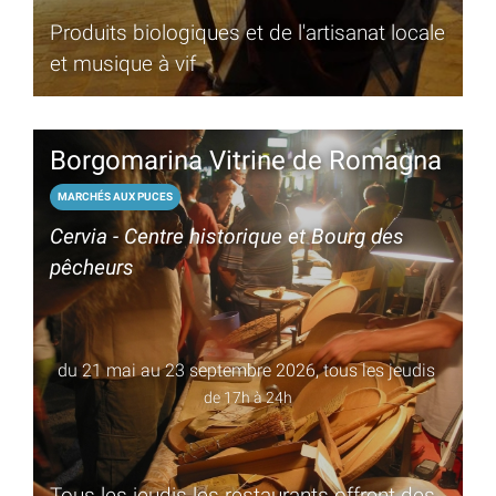
Produits biologiques et de l'artisanat locale
et musique à vif
Borgomarina Vitrine de Romagna
MARCHÉS AUX PUCES
Cervia - Centre historique et Bourg des
pêcheurs
du 21 mai au 23 septembre 2026, tous les jeudis
de 17h à 24h
Tous les jeudis les restaurants offrent des