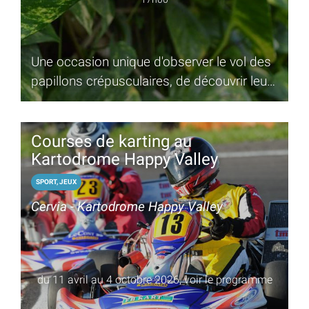
Une occasion unique d'observer le vol des
papillons crépusculaires, de découvrir leurs
secrets et leurs habitudes
Courses de karting au
Kartodrome Happy Valley
SPORT, JEUX
Cervia - Kartodrome Happy Valley
du 11 avril au 4 octobre 2026, voir le programme