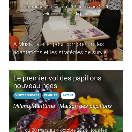
dimanche 22 février et 13 décembre 2026
voir les détails sur la page
A Musa, l'atelier pour comprendre les
adaptations et les stratégies de survie
dans un environnement tel que la Salina
Le premier vol des papillons
nouveau-nées
VISITES GUIDEES
FAMILLES
PAYANT
Milano Marittima - Maison des papillons
du 28 mars au 4 octobre 2026 ; tous les