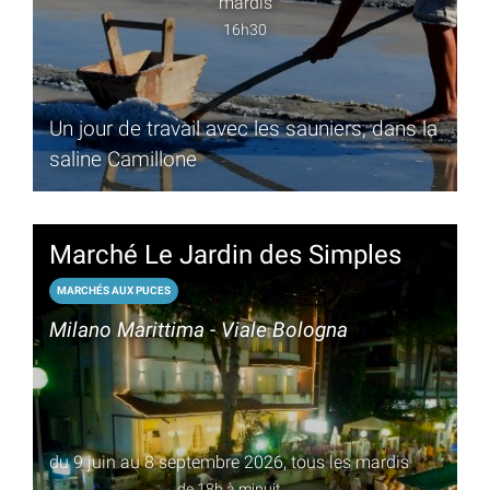
mardis
16h30
Un jour de travail avec les sauniers, dans la
saline Camillone
Marché Le Jardin des Simples
MARCHÉS AUX PUCES
Milano Marittima - Viale Bologna
du 9 juin au 8 septembre 2026, tous les mardis
de 18h à minuit