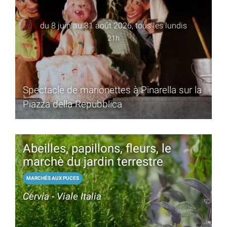
du 8 juin au 31 août 2026, tous les lundis
21h
Spectacle de marionettes à Pinarella sur la
Piazza della Repubblica
Abeilles, papillons, fleurs, le
marchè du jardin terrestre
MARCHÉS AUX PUCES
Cervia - Viale Italia