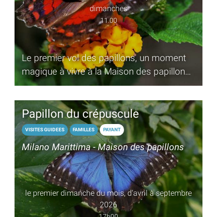
dimanches
11.00
Le premier vol des papillons, un moment
magique à vivre à la Maison des papillons
de Milano Marittima
Papillon du crépuscule
VISITES GUIDEES
FAMILLES
PAYANT
Milano Marittima - Maison des papillons
le premier dimanche du mois, d'avril à septembre
2026
17h00