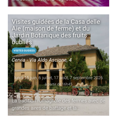
Visites guidées de la Casa delle
Aie (maison de ferme) et du
Jardin Botanique des fruits
oubliés
VISITES GUIDEES
Cervia - Via Aldo Ascione, 4
lundi 15 juin, 6 juillet, 17 août, 7 septembre 2026
à partir de 16h45
La tradition romagnole des fermes avec de
grandes aires de battage et la
redécouverte de fruits oubliés