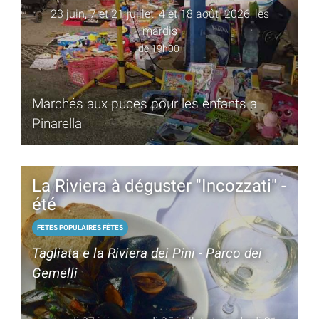
23 juin, 7 et 21 juillet, 4 et 18 août 2026, les
mardis
de 19h00
Marchés aux puces pour les enfants a
Pinarella
La Riviera à déguster "Incozzati" -
été
FETES POPULAIRES FÊTES
Tagliata e la Riviera dei Pini - Parco dei
Gemelli