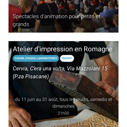
Spectacles d'animation pour petits et
grands
Atelier d'impression en Romagne
COURS, STAGES, LABORATOIRES
PAYANT
Cervia, C'era una volta, Via Mazzolani 15
(P.za Pisacane)
du 11 juin au 31 août, tous les jeudis, samedis et
dimanches
21h00