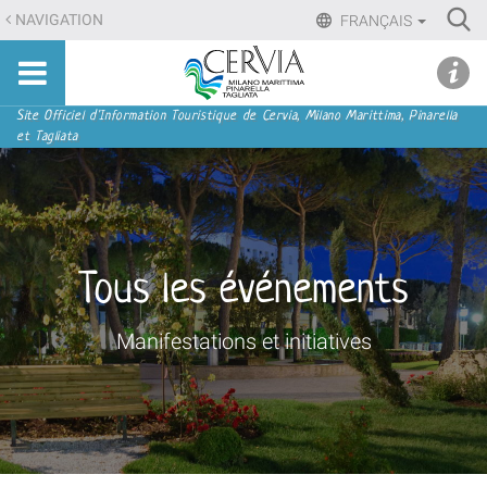
Aller
Ri
NAVIGATION
FRANÇAIS
au
Advan
Sito
contenu.
udi menu
Searc
turistico
|
ufficiale
Aller
Navigation
Site Officiel d'Information Touristique de Cervia, Milano Marittima, Pinarella
di
et Tagliata
à
Cervia,
la
Milano
navigation
Marittima,
Pinarella,
Tagliata
Tous les événements
Manifestations et initiatives