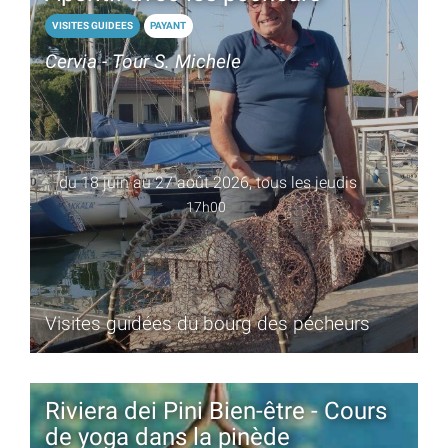
VISITES GUIDEES
PAYANT
Cervia - Tour S. Michele
du 18 juin au 27 août 2026, tous les jeudis
17h00
Visites guidées du bourg des pécheurs
Riviera dei Pini Bien-être - Cours
de yoga dans la pinède