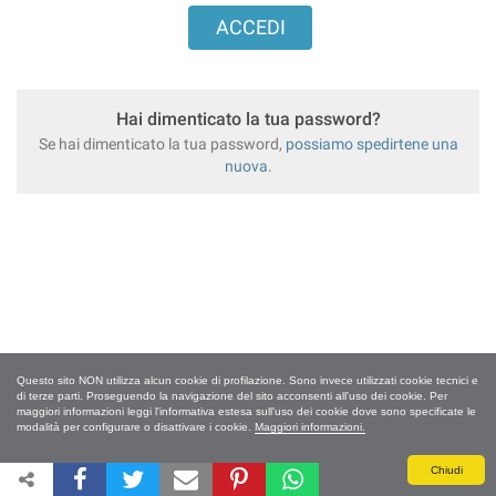
Hai dimenticato la tua password?
Se hai dimenticato la tua password,
possiamo spedirtene una
nuova
.
Questo sito NON utilizza alcun cookie di profilazione. Sono invece utilizzati cookie tecnici e
di terze parti. Proseguendo la navigazione del sito acconsenti all'uso dei cookie. Per
maggiori informazioni leggi l'informativa estesa sull'uso dei cookie dove sono specificate le
modalità per configurare o disattivare i cookie.
Maggiori informazioni.
Chiudi