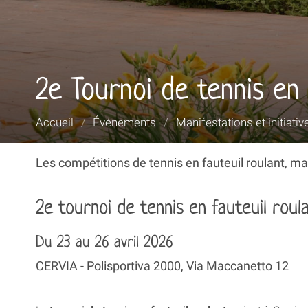
2e Tournoi de tennis en f
Vous
Accueil
/
Événements
/
Manifestations et initiativ
êtes
ici :
Les compétitions de tennis en fauteuil roulant, ma
2e tournoi de tennis en fauteuil roula
Du 23 au 26 avril 2026
CERVIA - Polisportiva 2000, Via Maccanetto 12