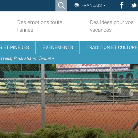
Ricerca
Face
FRANÇAIS
Advanced
Search…
Des émotions toute
Des idées pour vos
l'année
vacances
S ET PINÈDES
EVÉNEMENTS
TRADITION ET CULTURE
ttima, Pinarella et Tagliata