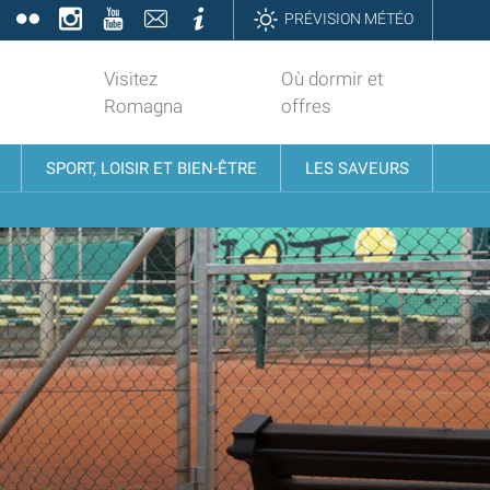
book
Twitter
Flickr
Instagram
YouTube
Contatti
Informazioni
PRÉVISION MÉTÉO
Visitez
Où dormir et
Romagna
offres
SPORT, LOISIR ET BIEN-ÊTRE
LES SAVEURS