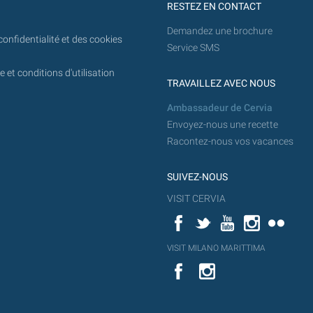
RESTEZ EN CONTACT
Demandez une brochure
confidentialité et des cookies
Service SMS
 et conditions d'utilisation
TRAVAILLEZ AVEC NOUS
Ambassadeur de Cervia
Envoyez-nous une recette
Racontez-nous vos vacances
SUIVEZ-NOUS
VISIT CERVIA
Facebook
Twitter
YouTube
Instagram
Flickr
YouT
VISIT MILANO MARITTIMA
Flick
VISIT
YouTube
MILANO
MARITTIMA