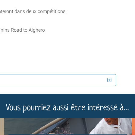
ronteront dans deux compétitions :
inins Road to Alghero
Vous pourriez aussi être intéressé à…