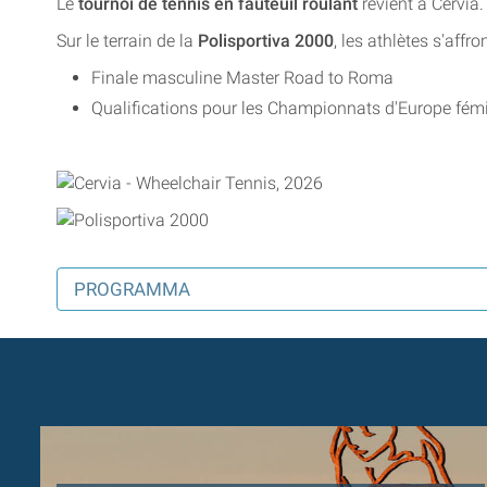
Le
tournoi de tennis en fauteuil roulant
revient à Cervia.
Sur le terrain de la
Polisportiva 2000
, les athlètes s'aff
Finale masculine Master Road to Roma
Qualifications pour les Championnats d'Europe fém
PROGRAMMA