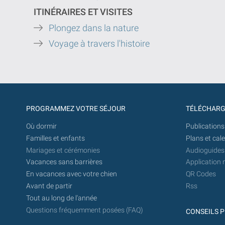
ITINÉRAIRES ET VISITES
Plongez dans la nature
Voyage à travers l'histoire
PROGRAMMEZ VOTRE SÉJOUR
TÉLÉCHAR
Où dormir
Publications
Familles et enfants
Plans et cal
Mariages et cérémonies
Audioguides
Vacances sans barrières
Application 
En vacances avec votre chien
QR Codes
Avant de partir
Rss
Tout au long de l'année
Questions fréquemment posées (FAQ)
CONSEILS P