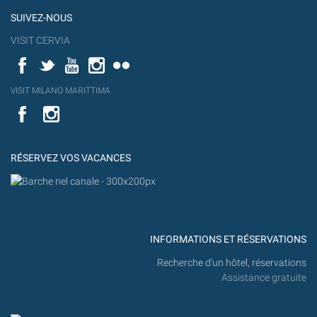
SUIVEZ-NOUS
VISIT CERVIA
Facebook
Twitter
YouTube
Instagram
Flickr
YouT
VISIT MILANO MARITTIMA
Flick
VISIT
YouTube
MILANO
MARITTIMA
RÉSERVEZ VOS VACANCES
INFORMATIONS ET RÉSERVATIONS
Recherche d'un hôtel, réservations
Assistance gratuite