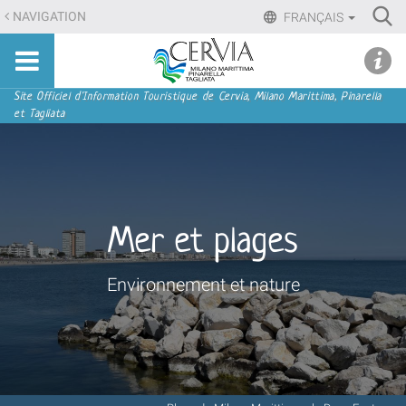
Aller
Ri
NAVIGATION
FRANÇAIS
au
Advan
Sito
contenu.
udi menu
Searc
turistico
|
ufficiale
Aller
Navigation
Site Officiel d'Information Touristique de Cervia, Milano Marittima, Pinarella
di
et Tagliata
à
Cervia,
la
Milano
navigation
Marittima,
Pinarella,
Tagliata
Mer et plages
Environnement et nature