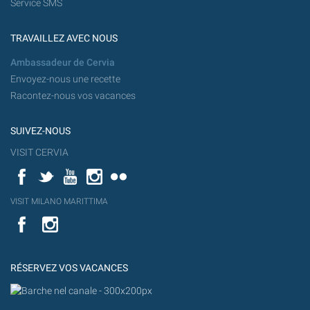
Service SMS
TRAVAILLEZ AVEC NOUS
Ambassadeur de Cervia
Envoyez-nous une recette
Racontez-nous vos vacances
SUIVEZ-NOUS
VISIT CERVIA
Facebook
Twitter
YouTube
Instagram
Flickr
YouT
VISIT MILANO MARITTIMA
Flick
VISIT
YouTube
MILANO
MARITTIMA
RÉSERVEZ VOS VACANCES