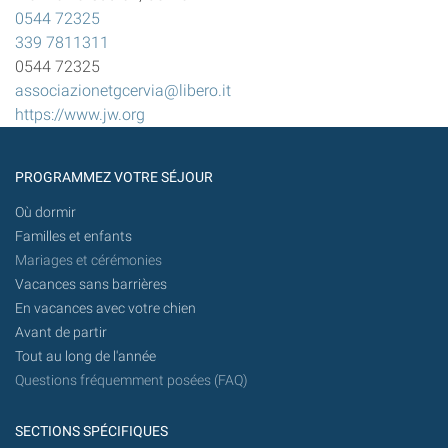
0544 72325
339 7811311
0544 72325
associazionetgcervia@libero.it
https://www.jw.org
PROGRAMMEZ VOTRE SÉJOUR
Où dormir
Familles et enfants
Mariages et cérémonies
Vacances sans barrières
En vacances avec votre chien
Avant de partir
Tout au long de l'année
Questions fréquemment posées (FAQ)
SECTIONS SPÉCIFIQUES