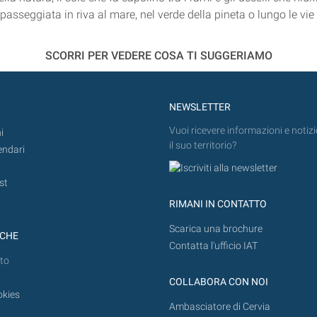
passeggiata in riva al mare, nel verde della pineta o lungo le vie 
SCORRI PER VEDERE COSA TI SUGGERIAMO
NEWSLETTER
Vuoi ricevere informazioni e notizi
i
il suo territorio?
endari
st
RIMANI IN CONTATTO
Scarica una brochure
ICHE
Contatta l'ufficio IAT
to
COLLABORA CON NOI
okies
Ambasciatore di Cervia