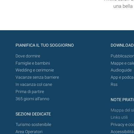
una bella 
PIANIFICA IL TUO SOGGIORNO
DOWNLOAD
Dove dormire
Pubblicazion
Famiglie e bambini
Mappe e cal
Wedding e cerimonie
Audioguide
Vacanze senza barriere
App e podca
In vacanza col cane
Rss
Prima di partire
365 giorni all’anno
NOTE PRAT
Mappa del si
SEZIONI DEDICATE
Links utili
Turismo sostenibile
Privacy e co
Area Operatori
Accessibilità