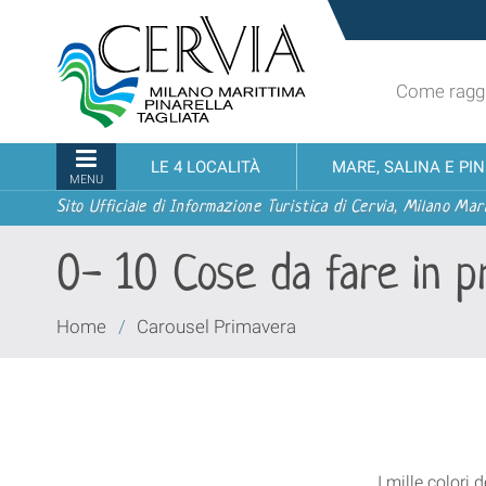
Salta
Sito
ai
turistico
contenuti.
ufficiale
|
Come raggi
udi menu
di
Salta
Cervia,
alla
Milano
Sezioni
LE 4 LOCALITÀ
MARE, SALINA E PI
navigazione
Marittima,
MENU
Pinarella,
Sito Ufficiale di Informazione Turistica di Cervia, Milano Mari
Tagliata
0- 10 Cose da fare in p
Tu
Home
/
Carousel Primavera
sei
qui:
I mille colori d