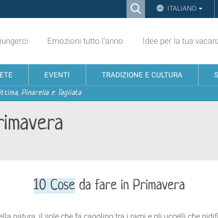
Ricerca
ITALIANO
Advanced
Search…
ungerci
Emozioni tutto l'anno
Idee per la tua vacan
NETE
EVENTI
TRADIZIONE E CULTURA
ttima, Pinarella e Tagliata
rimavera
10 Cose
da fare in Primavera
ella natura, il sole che fa capolino tra i rami e gli uccelli che nidi