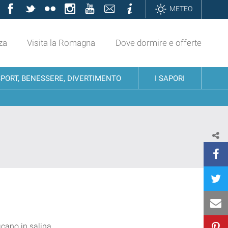
Facebook
Twitter
Flickr
Instagram
YouTube
Contatti
Informazioni
METEO
za
Visita la Romagna
Dove dormire e offerte
SPORT, BENESSERE, DIVERTIMENTO
I SAPORI
ficano in salina,