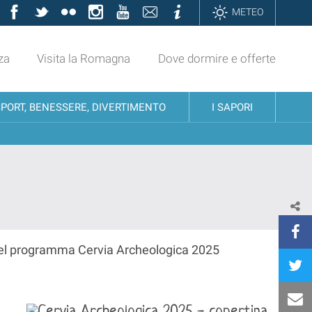
Facebook
Twitter
Flickr
Instagram
YouTube
Contatti
Informazioni
METEO
za
Visita la Romagna
Dove dormire e offerte
SPORT, BENESSERE, DIVERTIMENTO
I SAPORI
o del programma Cervia Archeologica 2025