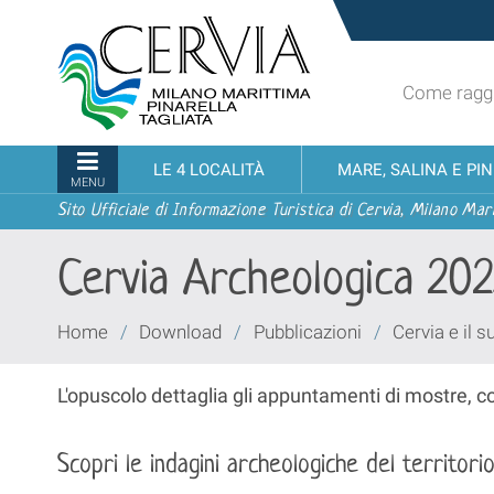
Salta
Sito
ai
turistico
contenuti.
ufficiale
|
Come raggi
udi menu
di
Salta
Cervia,
alla
Milano
Sezioni
LE 4 LOCALITÀ
MARE, SALINA E PI
navigazione
Marittima,
MENU
Pinarella,
Sito Ufficiale di Informazione Turistica di Cervia, Milano Mari
Tagliata
Cervia Archeologica 20
Tu
Home
/
Download
/
Pubblicazioni
/
Cervia e il s
sei
qui:
L'opuscolo dettaglia gli appuntamenti di mostre, c
Scopri le indagini archeologiche del territori