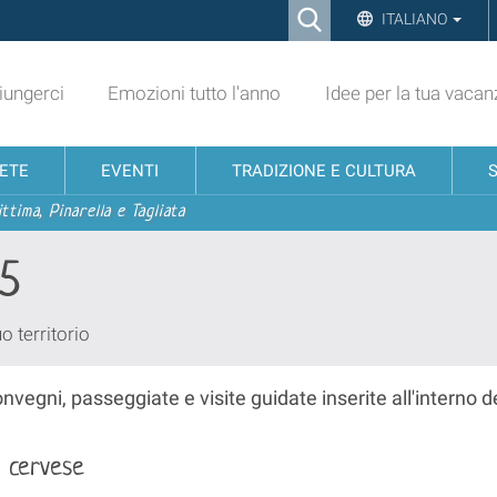
Ricerca
ITALIANO
Advanced
Search…
ungerci
Emozioni tutto l'anno
Idee per la tua vacan
NETE
EVENTI
TRADIZIONE E CULTURA
ttima, Pinarella e Tagliata
25
uo territorio
onvegni, passeggiate e visite guidate inserite all'intern
o cervese