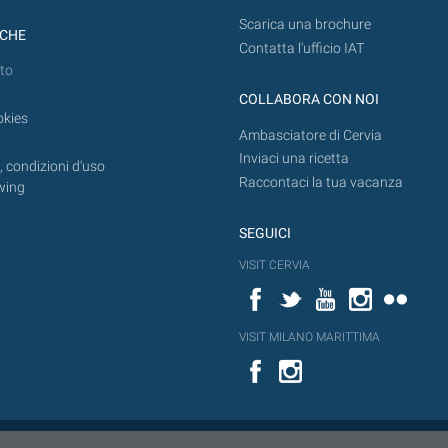
Scarica una brochure
ICHE
Contatta l'ufficio IAT
to
COLLABORA CON NOI
okies
Ambasciatore di Cervia
Inviaci una ricetta
 condizioni d'uso
Raccontaci la tua vacanza
wing
SEGUICI
VISIT CERVIA
Facebook
Twitter
YouTube
Instagram
Flickr
VISIT MILANO MARITTIMA
Facebook