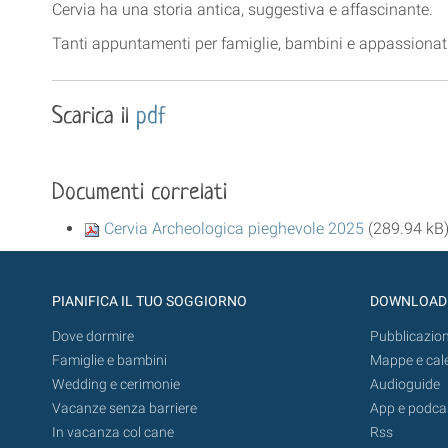
Cervia ha una storia antica, suggestiva e affascinante.
Tanti appuntamenti per famiglie, bambini e appassionati 
Scarica il
pdf
Documenti correlati
Cervia Archeologica pieghevole 2025
(289.94 kB
PIANIFICA IL TUO SOGGIORNO
DOWNLOAD
Dove dormire
Pubblicazion
Famiglie e bambini
Mappe e cal
Wedding e cerimonie
Audioguide
Vacanze senza barriere
App e podca
In vacanza col cane
Rss