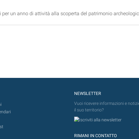
per un anno di attività alla scoperta del patrimonio archeologico
)
NEWSLETTER
Vuoi ricevere informazioni e notizi
i
il suo territorio?
endari
st
RIMANI IN CONTATTO