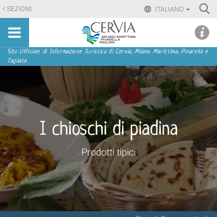
Salta
Ri
SEZIONI
ITALIANO
ai
Advan
Sito
contenuti.
udi menu
Searc
turistico
|
ufficiale
Salta
Sezioni
Sito Ufficiale di Informazione Turistica di Cervia, Milano Marittima, Pinarella e
di
Tagliata
alla
Cervia,
navigazione
Milano
Marittima,
Pinarella,
Tagliata
I chioschi di piadina
Prodotti tipici