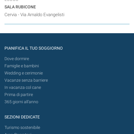
SALA RUBICONE
Cervia - Via Arnaldo Evangelisti
PIANIFICA IL TUO SOGGIORNO
Dove dormire
Famiglie e bambini
Wedding e cerimonie
Vacanze senza barriere
In vacanza col cane
Prima di partire
365 giorni all’anno
SEZIONI DEDICATE
Turismo sostenibile