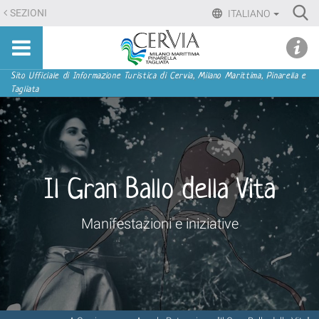
Salta
Ri
SEZIONI
ITALIANO
ai
Advan
Sito
contenuti.
udi menu
Searc
turistico
|
ufficiale
Salta
Sezioni
Sito Ufficiale di Informazione Turistica di Cervia, Milano Marittima, Pinarella e
di
Tagliata
alla
Cervia,
navigazione
Milano
Marittima,
Pinarella,
Tagliata
Il Gran Ballo della Vita
Manifestazioni e iniziative