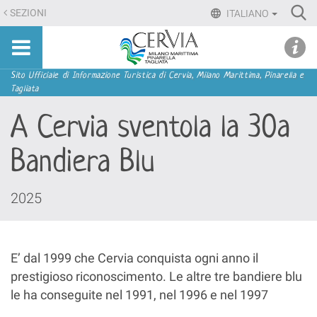
Salta
Ri
SEZIONI
ITALIANO
ai
Advan
Sito
contenuti.
udi menu
Searc
turistico
|
ufficiale
Salta
Sezioni
Sito Ufficiale di Informazione Turistica di Cervia, Milano Marittima, Pinarella e
di
Tagliata
alla
Cervia,
navigazione
A Cervia sventola la 30a
Milano
Marittima,
Bandiera Blu
Pinarella,
Tagliata
2025
E’ dal 1999 che Cervia conquista ogni anno il
prestigioso riconoscimento. Le altre tre bandiere blu
le ha conseguite nel 1991, nel 1996 e nel 1997