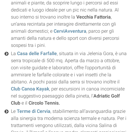
animali e piante, da scoprire lungo i percorsi ad essi
dedicati e luogo ideale per un pic nic nella natura.
Al
suo interno si trovano inoltre la
Vecchia Fattoria
,
un’area recintata per interagire direttamente con gli
animali domestici; e
CerviAvventura
, parco per gli
amanti della natura e dello sport con diversi percorsi
sospesi tra i pini.
La
Casa delle Farfalle
, situata in via Jelenia Gora, è una
serra tropicale di 500 mq. Aperta da marzo a ottobre,
con visite guidate e laboratori,
offre l’opportunità di
ammirare le farfalle colorate e i vari insetti che la
abitano.
A pochi passi dalla serra si trovano inoltre il
Club Canoa Kayak
,
per escursioni in canoa incorniciate
nel suggestivo paesaggio della pineta, l'
Adriatic Golf
Club
e il
Circolo Tennis.
Le
Terme di Cervia
, stabilimento all’avanguardia grazie
alla sinergia tra moderna scienza termale e natura. Per i
trattamenti vengono utilizzati, dalla vicina Salina di