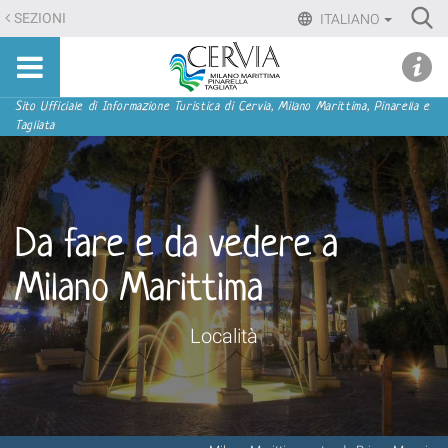
Salta
Ri
SEZIONI
ITALIANO
ai
Advan
Sito
contenuti.
udi menu
Searc
turistico
|
ufficiale
Salta
Sezioni
Sito Ufficiale di Informazione Turistica di Cervia, Milano Marittima, Pinarella e
di
Tagliata
alla
Cervia,
navigazione
Milano
Marittima,
Pinarella,
Da fare e da vedere a
Tagliata
Milano Marittima
Località