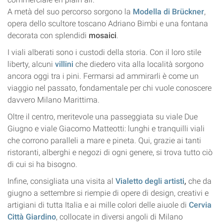
A metà del suo percorso sorgono la
Modella di Brückner
,
opera dello
scultore toscano
Adriano Bimbi e una fontana
decorata con splendidi
mosaici
.
I viali alberati sono i custodi della storia. Con il loro stile
liberty, alcuni
villini
che diedero vita alla località sorgono
ancora oggi tra i pini. Fermarsi ad ammirarli è come un
viaggio nel passato, fondamentale per chi vuole conoscere
davvero Milano Marittima.
Oltre il centro, meritevole una passeggiata su viale Due
Giugno e viale Giacomo Matteotti: lunghi e tranquilli viali
che corrono paralleli a mare e pineta. Qui, grazie ai tanti
ristoranti, alberghi e negozi di ogni genere, si trova tutto ciò
di cui si ha bisogno.
Infine, consigliata una visita al
Vialetto degli artisti
,
che da
giugno a settembre si riempie di opere di design, creativi e
artigiani di tutta Italia e ai mille colori delle aiuole di
Cervia
Città Giardino
, collocate in diversi angoli di Milano