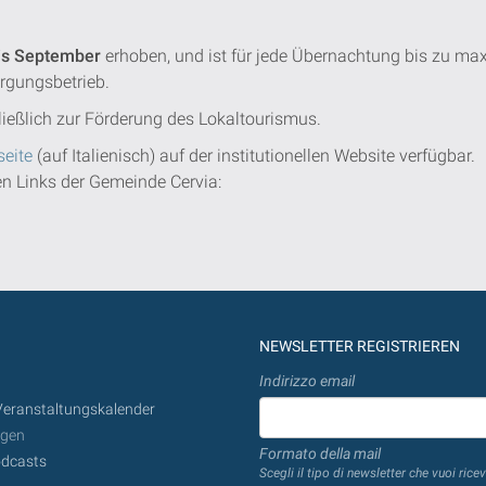
is September
erhoben, und ist für jede Übernachtung bis zu ma
ergungsbetrieb.
ießlich zur Förderung des Lokaltourismus.
eite
(auf Italienisch) auf der institutionellen Website verfügbar.
den Links der Gemeinde Cervia:
NEWSLETTER REGISTRIEREN
Indirizzo email
Veranstaltungskalender
ngen
Formato della mail
dcasts
Scegli il tipo di newsletter che vuoi ricev