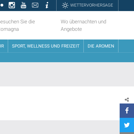
k
ter
Flickr
Instagram
YouTube
Contatti
Informazioni
WETTERVORHERSAGE
esuchen Sie die
Wo übernachten und
Romagna
Angebote
UR
SPORT, WELLNESS UND FREIZEIT
DIE AROMEN