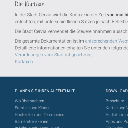
Die Kurtaxe
In der Stadt Cervia wird die Kurtaxe in der Zeit
von mai b
entrichten, mit unterschiedlichen Sätzen je nach Beherb
Die Stadt Cervia verwendet die Steuereinnahmen ausschl
Die gesamte Dokumentation ist im
entsprechenden Webs
Detaillierte Informationen erhalten Sie unter den folgen
Verordnungen vom Stadtrat genehmigt.
Kurtaxen
PLANEN SIE IHREN AUFENTHALT
DOWNLOAD
Wo übernachten
Broschüre
Familien und Kinder
Karten und 
Hochzeiten und Zeremonien
Audioführu
Barrierefreie Ferien
Apps und Po