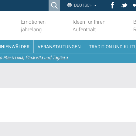
Ricerca
Faceboo
Twit
DEUTSCH
Advanced
Search…
Emotionen
Ideen fur Ihren
B
jahrelang
Aufenthalt
PINIENWÄLDER
VERANSTALTUNGEN
TRADITION UND KULT
o Marittima, Pinarella und Tagliata