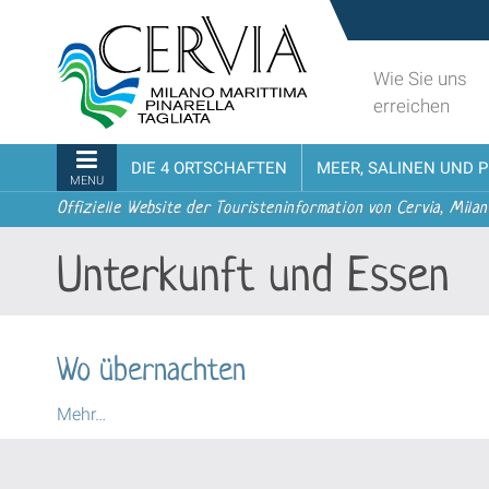
Direkt
Sito
zum
turistico
Inhalt
ufficiale
Wie Sie uns
|
udi menu
di
erreichen
Direkt
Cervia,
zur
Milano
Sektionen
DIE 4 ORTSCHAFTEN
MEER, SALINEN UND 
Navigation
Marittima,
MENU
Pinarella,
Offizielle Website der Touristeninformation von Cervia, Milan
Tagliata
Unterkunft und Essen
Wo übernachten
Wo
Mehr…
übernachten
-