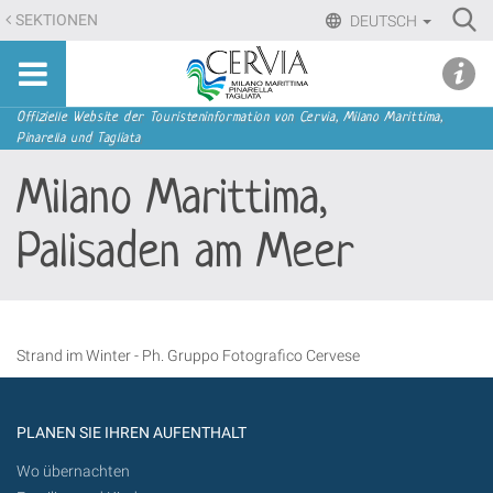
Direkt
Ri
SEKTIONEN
DEUTSCH
zum
Advan
Sito
Inhalt
udi menu
Searc
turistico
|
ufficiale
Direkt
Sektionen
Offizielle Website der Touristeninformation von Cervia, Milano Marittima,
di
Pinarella und Tagliata
zur
Cervia,
Navigation
Milano Marittima,
Milano
Marittima,
Palisaden am Meer
Pinarella,
Tagliata
Strand im Winter - Ph. Gruppo Fotografico Cervese
PLANEN SIE IHREN AUFENTHALT
Wo übernachten