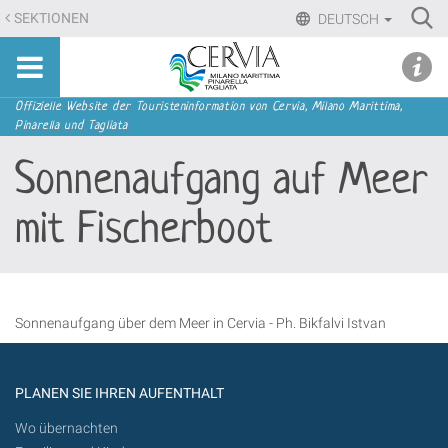
Direkt
Ri
SEKTIONEN
DEUTSCH
zum
Advan
Sito
Inhalt
udi menu
Searc
turistico
|
ufficiale
Direkt
Sektionen
Offizielle Website der Touristeninformation von Cervia, Milano Marittima,
di
Pinarella und Tagliata
zur
Cervia,
Navigation
Sonnenaufgang auf Meer
Milano
Marittima,
mit Fischerboot
Pinarella,
Tagliata
Sonnenaufgang über dem Meer in Cervia - Ph. Bikfalvi Istvan
PLANEN SIE IHREN AUFENTHALT
Wo übernachten