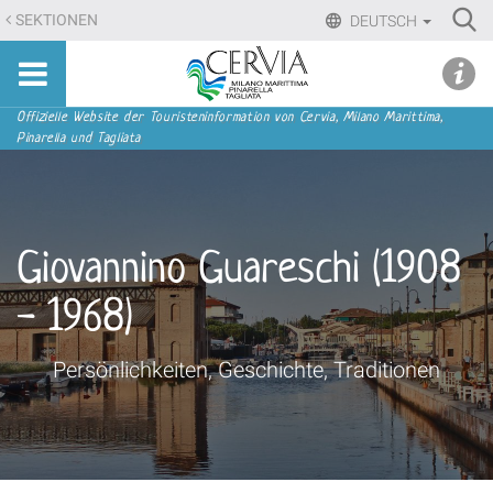
Direkt
Ri
SEKTIONEN
DEUTSCH
zum
Advan
Sito
Inhalt
udi menu
Searc
turistico
|
ufficiale
Direkt
Sektionen
Offizielle Website der Touristeninformation von Cervia, Milano Marittima,
di
Pinarella und Tagliata
zur
Cervia,
Navigation
Milano
Marittima,
Pinarella,
Giovannino Guareschi (1908
Tagliata
- 1968)
Persönlichkeiten, Geschichte, Traditionen