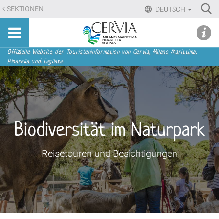
Direkt
Ri
SEKTIONEN
DEUTSCH
zum
Advan
Sito
Inhalt
udi menu
Searc
turistico
|
ufficiale
Direkt
Sektionen
Offizielle Website der Touristeninformation von Cervia, Milano Marittima,
di
Pinarella und Tagliata
zur
Cervia,
Navigation
Milano
Marittima,
Pinarella,
Tagliata
Biodiversität im Naturpark
Reisetouren und Besichtigungen