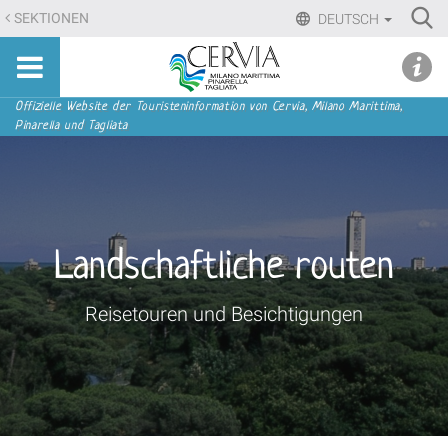
Direkt
Ri
SEKTIONEN
DEUTSCH
zum
Advan
Sito
Inhalt
udi menu
Searc
turistico
|
ufficiale
Direkt
Sektionen
Offizielle Website der Touristeninformation von Cervia, Milano Marittima,
di
Pinarella und Tagliata
zur
Cervia,
Navigation
Milano
Marittima,
Pinarella,
Tagliata
Landschaftliche routen
Reisetouren und Besichtigungen