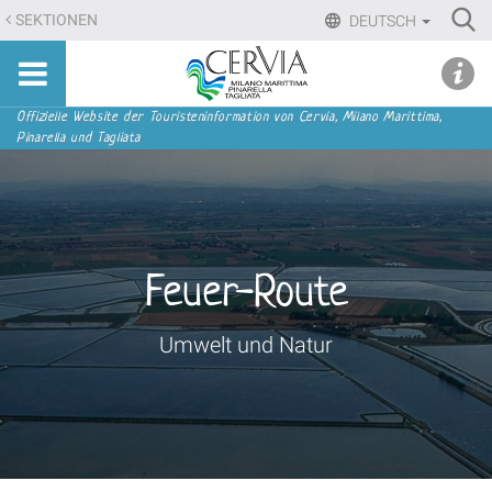
Direkt
Ri
SEKTIONEN
DEUTSCH
zum
Advan
Sito
Inhalt
udi menu
Searc
turistico
|
ufficiale
Direkt
Sektionen
Offizielle Website der Touristeninformation von Cervia, Milano Marittima,
di
Pinarella und Tagliata
zur
Cervia,
Navigation
Milano
Marittima,
Pinarella,
Tagliata
Feuer-Route
Umwelt und Natur