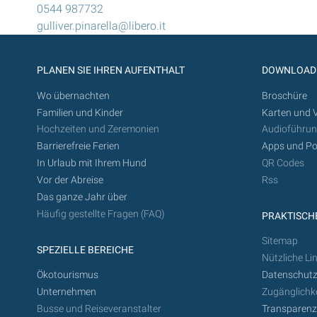
0544 987732
gulliver.pinarella@libero.it
PLANEN SIE IHREN AUFENTHALT
DOWNLOAD
Wo übernachten
Broschüre
Familien und Kinder
Karten und 
Hochzeiten und Zeremonien
Audioführu
Barrierefreie Ferien
Apps und Po
In Urlaub mit Ihrem Hund
QR Codes
Vor der Abreise
Rss
Das ganze Jahr über
Häufig gestellte Fragen (FAQ)
PRAKTISCHE
Sitemap
SPEZIELLE BEREICHE
Nützliche Li
Ökotourismus
Datenschutz
Unternehmen
Zugänglichke
Busse und Reiseveranstalter
Transparen