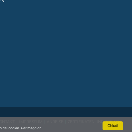
EN
ONTAKT
|
IMPRESSUM
|
ANREISE
|
ZERTIFIKATEN UND PREISEN
Chiudi
so dei cookie. Per maggiori