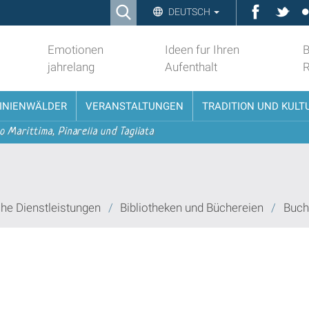
Ricerca
Faceboo
Twit
DEUTSCH
Advanced
Search…
Emotionen
Ideen fur Ihren
B
jahrelang
Aufenthalt
PINIENWÄLDER
VERANSTALTUNGEN
TRADITION UND KULT
o Marittima, Pinarella und Tagliata
che Dienstleistungen
/
Bibliotheken und Büchereien
/
Buch