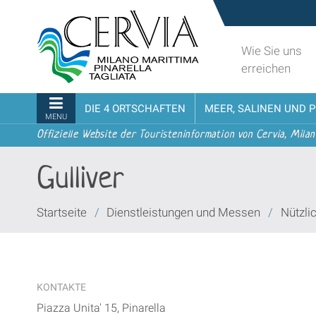
Direkt
Sito
zum
turistico
Inhalt
ufficiale
Wie Sie uns
|
udi menu
di
erreichen
Direkt
Cervia,
zur
Milano
Sektionen
DIE 4 ORTSCHAFTEN
MEER, SALINEN UND 
Navigation
Marittima,
MENU
Pinarella,
Offizielle Website der Touristeninformation von Cervia, Milan
Tagliata
Gulliver
Sie
Startseite
/
Dienstleistungen und Messen
/
Nützli
sind
hier:
KONTAKTE
Piazza Unita' 15, Pinarella