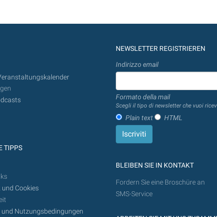
NEWSLETTER REGISTRIEREN
Indirizzo email
Veranstaltungskalender
ngen
Formato della mail
dcasts
Scegli il tipo di newsletter che vuoi ricev
Plain text
HTML
 TIPPS
BLEIBEN SIE IN KONTAKT
nks
Fordern Sie eine Broschüre an
 und Cookies
SMS-Service
it
z und Nutzungsbedingungen