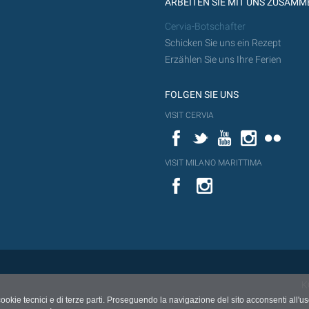
ARBEITEN SIE MIT UNS ZUSAMM
Cervia-Botschafter
Schicken Sie uns ein Rezept
Erzählen Sie uns Ihre Ferien
FOLGEN SIE UNS
VISIT CERVIA
Facebook
Twitter
YouTube
Instagram
Flickr
VISIT MILANO MARITTIMA
YouTube
YouTub
Flickr
K
cookie tecnici e di terze parti. Proseguendo la navigazione del sito acconsenti all'u