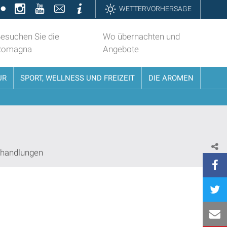
k
ter
Flickr
Instagram
YouTube
Contatti
Informazioni
WETTERVORHERSAGE
esuchen Sie die
Wo übernachten und
Romagna
Angebote
UR
SPORT, WELLNESS UND FREIZEIT
DIE AROMEN
handlungen