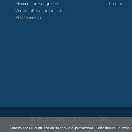
Messen und Kongresse
Credits
Veranstaltungsorganisator
Pressebereich
Offiziellen touristischen Portal von Cervia
Milano Marittima, Pinarella und Tagliata
Questo sito NON utilizza alcun cookie di profilazione. Sono invece utilizzati 