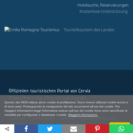
Hotelsuche, Reservierungen
Kostenlose Unterstützung
Touristiksystem des Landes
Offiziellen touristischen Portal von Cervia
Milano Marittima, Pinarella und Tagliata
Questo sito NON utilizza alcun cookie di profilazione. Sono invece utilizzati cookie tecnici e
di terze parti. Proseguendo la navigazione del sito acconsenti all'uso dei cookie. Per
maggiori informazioni leggi l'informativa estesa sull'uso dei cookie dove sono specificate le
modalità per configurare o disattivare i cookie.
Maggiori informazioni.
KONTAKT
|
IMPRESSUM
|
ANREISE
|
ZERTIFIKATEN UND
PREISEN
Chiudi