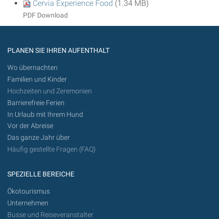
Cervia Experience Food
(1.34 MB)
PDF Download
PLANEN SIE IHREN AUFENTHALT
Wo übernachten
Familien und Kinder
Hochzeiten und Zeremonien
Barrierefreie Ferien
In Urlaub mit Ihrem Hund
Vor der Abreise
Das ganze Jahr über
Häufig gestellte Fragen (FAQ)
SPEZIELLE BEREICHE
Ökotourismus
Unternehmen
Busse und Reiseveranstalter