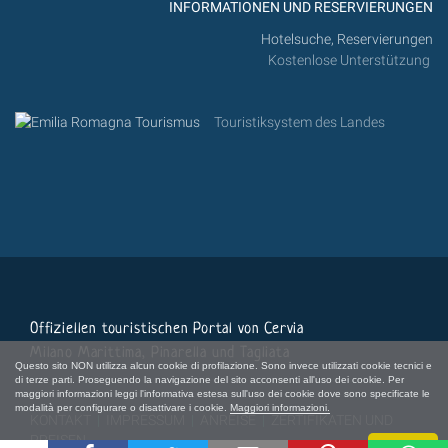
INFORMATIONEN UND RESERVIERUNGEN
Hotelsuche, Reservierungen
Kostenlose Unterstützung
Touristiksystem des Landes
Offiziellen touristischen Portal von Cervia
Milano Marittima, Pinarella und Tagliata
Questo sito NON utilizza alcun cookie di profilazione. Sono invece utilizzati cookie tecnici e
di terze parti. Proseguendo la navigazione del sito acconsenti all'uso dei cookie. Per
maggiori informazioni leggi l'informativa estesa sull'uso dei cookie dove sono specificate le
modalità per configurare o disattivare i cookie.
Maggiori informazioni.
KONTAKT
|
IMPRESSUM
|
ANREISE
|
ZERTIFIKATEN UND
PREISEN
Chiudi