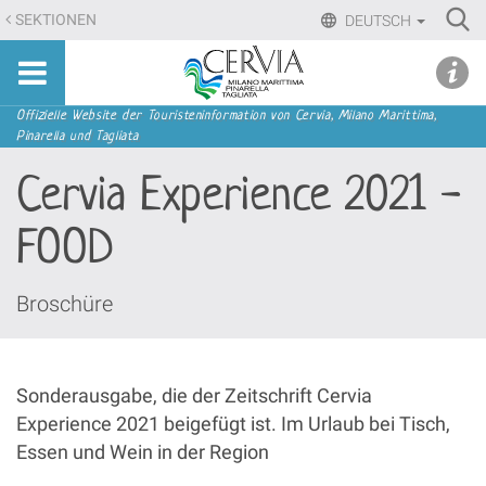
Direkt
Ri
SEKTIONEN
DEUTSCH
zum
Advan
Sito
Inhalt
udi menu
Searc
turistico
|
ufficiale
Direkt
Sektionen
Offizielle Website der Touristeninformation von Cervia, Milano Marittima,
di
Pinarella und Tagliata
zur
Cervia,
Navigation
Cervia Experience 2021 -
Milano
Marittima,
FOOD
Pinarella,
Tagliata
Broschüre
Sonderausgabe, die der Zeitschrift Cervia
Experience 2021 beigefügt ist. Im Urlaub bei Tisch,
Essen und Wein in der Region