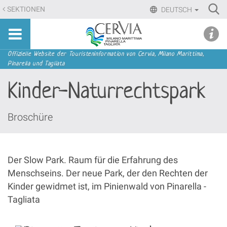
Direkt
Ri
SEKTIONEN
DEUTSCH
zum
Advan
Sito
Inhalt
udi menu
Searc
turistico
|
ufficiale
Direkt
Sektionen
Offizielle Website der Touristeninformation von Cervia, Milano Marittima,
di
Pinarella und Tagliata
zur
Cervia,
Navigation
Kinder-Naturrechtspark
Milano
Marittima,
Pinarella,
Broschüre
Tagliata
Der Slow Park. Raum für die Erfahrung des
Menschseins. Der neue Park, der den Rechten der
Kinder gewidmet ist, im Pinienwald von Pinarella -
Tagliata