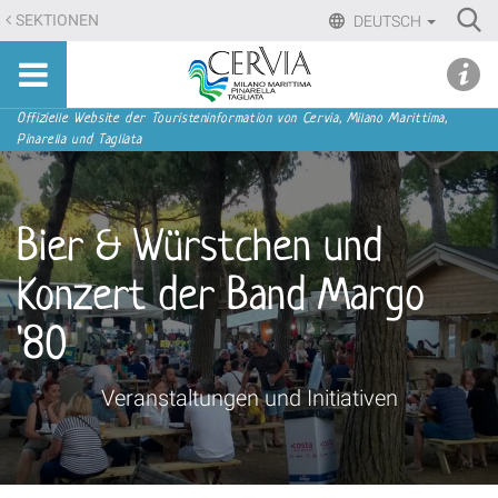
Direkt
Ri
SEKTIONEN
DEUTSCH
zum
Advan
Sito
Inhalt
udi menu
Searc
turistico
|
ufficiale
Direkt
Sektionen
Offizielle Website der Touristeninformation von Cervia, Milano Marittima,
di
Pinarella und Tagliata
zur
Cervia,
Navigation
Milano
Marittima,
Bier & Würstchen und
Pinarella,
Tagliata
Konzert der Band Margo
'80
Veranstaltungen und Initiativen