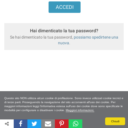
Hai dimenticato la tua password?
Se hai dimenticato la tua password,
possiamo spedirtene una
nuova
.
Questo sito NON utilizza alcun cookie di profilazione. Sono invece utilizzati cookie tecnici e
di terze parti. Proseguendo la navigazione del sito acconsenti all'uso dei cookie. Per
maggiori informazioni leggi l'informativa estesa sull'uso dei cookie dove sono specificate le
modalità per configurare o disattivare i cookie.
Maggiori informazioni.
Chiudi