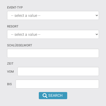
EVENT-TYP
RESORT
SCHLÜSSELWORT
ZEIT
Wenn
Datum
VOM
kein
sollte
Datum
in
BIS
versehen
dd/mm/yyyy
sind,
format
wird
eingeführt
die
werden