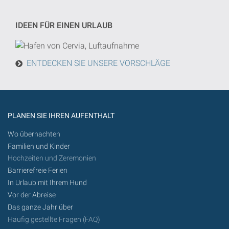
Suche
von
IDEEN FÜR EINEN URLAUB
heute
in
der
ENTDECKEN SIE UNSERE VORSCHLÄGE
Zukunft
getan
werden
PLANEN SIE IHREN AUFENTHALT
Wo übernachten
Familien und Kinder
Hochzeiten und Zeremonien
Barrierefreie Ferien
In Urlaub mit Ihrem Hund
Vor der Abreise
Das ganze Jahr über
Häufig gestellte Fragen (FAQ)