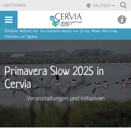
Direkt
Ri
SEKTIONEN
DEUTSCH
zum
Advan
Sito
Inhalt
udi menu
Searc
turistico
|
ufficiale
Direkt
Sektionen
Offizielle Website der Touristeninformation von Cervia, Milano Marittima,
di
Pinarella und Tagliata
zur
Cervia,
Navigation
Milano
Marittima,
Pinarella,
Primavera Slow 2025 in
Tagliata
Cervia
Veranstaltungen und Initiativen