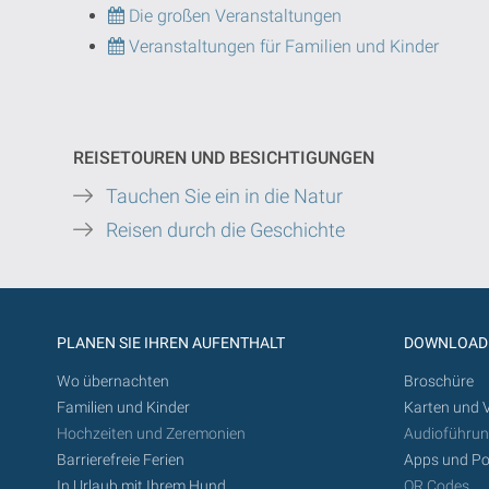
Die großen Veranstaltungen
Veranstaltungen für Familien und Kinder
REISETOUREN UND BESICHTIGUNGEN
Tauchen Sie ein in die Natur
Reisen durch die Geschichte
PLANEN SIE IHREN AUFENTHALT
DOWNLOAD
Wo übernachten
Broschüre
Familien und Kinder
Karten und 
Hochzeiten und Zeremonien
Audioführu
Barrierefreie Ferien
Apps und Po
In Urlaub mit Ihrem Hund
QR Codes