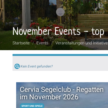
November Events - top
Sie
Startseite
/
Events
/
Veranstaltungen und Initiativ
sind
hier:
Kein Event gefunden?
Cervia Segelclub - Regatten
im November 2026
SPORT UND SPIELE