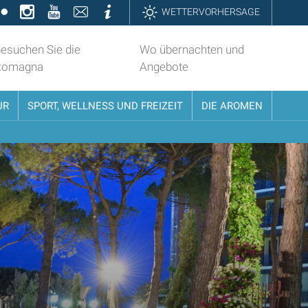
k
ter
Flickr
Instagram
YouTube
Contatti
Informazioni
WETTERVORHERSAGE
esuchen Sie die
Wo übernachten und
Romagna
Angebote
UR
SPORT, WELLNESS UND FREIZEIT
DIE AROMEN