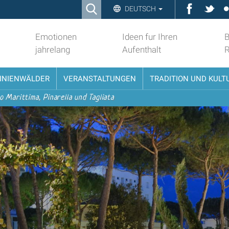
Ricerca
Faceboo
Twit
DEUTSCH
Advanced
Search…
Emotionen
Ideen fur Ihren
B
jahrelang
Aufenthalt
PINIENWÄLDER
VERANSTALTUNGEN
TRADITION UND KULT
o Marittima, Pinarella und Tagliata