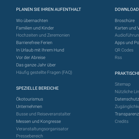
PLANEN SIE IHREN AUFENTHALT
DOWNLOAD
Wo übernachten
Broschüre
Familien und Kinder
Karten und 
Hochzeiten und Zeremonien
Audioführu
Barrierefreie Ferien
Apps und Po
In Urlaub mit Ihrem Hund
QR Codes
Vor der Abreise
Rss
Das ganze Jahr über
Häufig gestellte Fragen (FAQ)
PRAKTISCHE
Sitemap
SPEZIELLE BEREICHE
Nützliche Li
Ökotourismus
Datenschutz
Unternehmen
Zugänglichke
Busse und Reiseveranstalter
Transparen
Messen und Kongresse
Credits
Veranstaltungsorganisator
Pressebereich