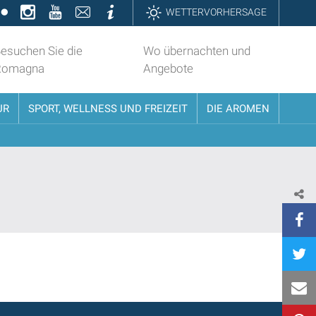
k
ter
Flickr
Instagram
YouTube
Contatti
Informazioni
WETTERVORHERSAGE
esuchen Sie die
Wo übernachten und
Romagna
Angebote
UR
SPORT, WELLNESS UND FREIZEIT
DIE AROMEN