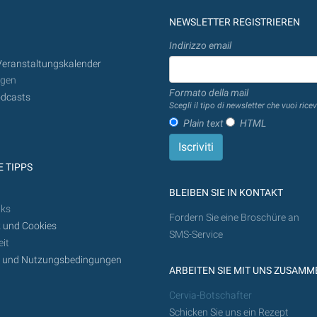
NEWSLETTER REGISTRIEREN
Indirizzo email
Veranstaltungskalender
ngen
Formato della mail
dcasts
Scegli il tipo di newsletter che vuoi ricev
Plain text
HTML
 TIPPS
BLEIBEN SIE IN KONTAKT
nks
Fordern Sie eine Broschüre an
 und Cookies
SMS-Service
it
z und Nutzungsbedingungen
ARBEITEN SIE MIT UNS ZUSAMM
Cervia-Botschafter
Schicken Sie uns ein Rezept