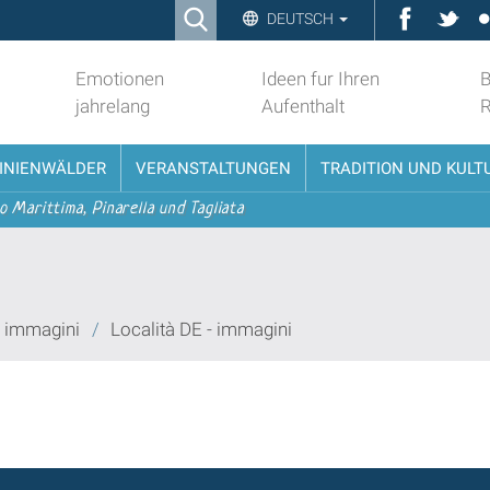
Ricerca
Faceboo
Twit
DEUTSCH
Advanced
Search…
Emotionen
Ideen fur Ihren
B
jahrelang
Aufenthalt
PINIENWÄLDER
VERANSTALTUNGEN
TRADITION UND KULT
o Marittima, Pinarella und Tagliata
 - immagini
/
Località DE - immagini