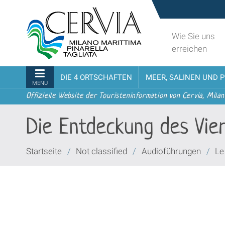
Direkt
Sito
zum
turistico
Inhalt
ufficiale
Wie Sie uns
|
udi menu
di
erreichen
Direkt
Cervia,
zur
Milano
Sektionen
DIE 4 ORTSCHAFTEN
MEER, SALINEN UND 
Navigation
Marittima,
MENU
Pinarella,
Offizielle Website der Touristeninformation von Cervia, Milan
Tagliata
Die Entdeckung des Vier
Sie
Startseite
/
Not classified
/
Audioführungen
/
Le
sind
hier: