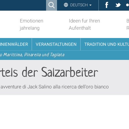
Ricerca
Faceboo
Twit
DEUTSCH
Advanced
Search…
Emotionen
Ideen fur Ihren
B
jahrelang
Aufenthalt
PINIENWÄLDER
VERANSTALTUNGEN
TRADITION UND KULT
o Marittima, Pinarella und Tagliata
tels der Salzarbeiter
 avventure di Jack Salino alla ricerca dell'oro bianco