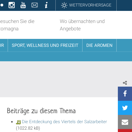
k
ter
Flickr
Instagram
YouTube
Contatti
Informazioni
WETTERVORHERSAGE
esuchen Sie die
Wo übernachten und
Romagna
Angebote
UR
SPORT, WELLNESS UND FREIZEIT
DIE AROMEN
Beiträge zu diesem Thema
Die Entdeckung des Viertels der Salzarbeiter
(1022.82 kB)