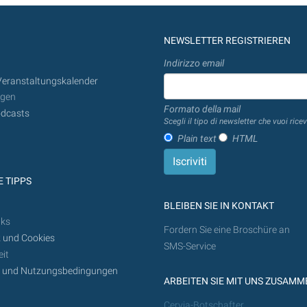
NEWSLETTER REGISTRIEREN
Indirizzo email
Veranstaltungskalender
ngen
Formato della mail
dcasts
Scegli il tipo di newsletter che vuoi ricev
Plain text
HTML
 TIPPS
BLEIBEN SIE IN KONTAKT
nks
Fordern Sie eine Broschüre an
 und Cookies
SMS-Service
it
z und Nutzungsbedingungen
ARBEITEN SIE MIT UNS ZUSAMM
Cervia-Botschafter