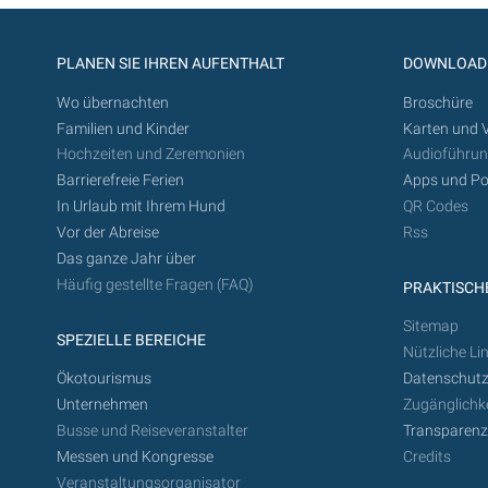
PLANEN SIE IHREN AUFENTHALT
DOWNLOAD
Wo übernachten
Broschüre
Familien und Kinder
Karten und 
Hochzeiten und Zeremonien
Audioführu
Barrierefreie Ferien
Apps und Po
In Urlaub mit Ihrem Hund
QR Codes
Vor der Abreise
Rss
Das ganze Jahr über
Häufig gestellte Fragen (FAQ)
PRAKTISCHE
Sitemap
SPEZIELLE BEREICHE
Nützliche Li
Ökotourismus
Datenschutz
Unternehmen
Zugänglichke
Busse und Reiseveranstalter
Transparen
Messen und Kongresse
Credits
Veranstaltungsorganisator