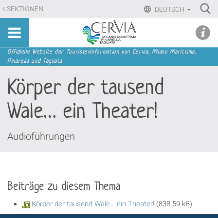
Direkt
Ri
SEKTIONEN
DEUTSCH
zum
Advan
Sito
Inhalt
udi menu
Searc
turistico
|
ufficiale
Direkt
Sektionen
Offizielle Website der Touristeninformation von Cervia, Milano Marittima,
di
Pinarella und Tagliata
zur
Cervia,
Navigation
Körper der tausend
Milano
Marittima,
Wale… ein Theater!
Pinarella,
Tagliata
Audioführungen
Beiträge zu diesem Thema
Körper der tausend Wale… ein Theater!
(838.59 kB)