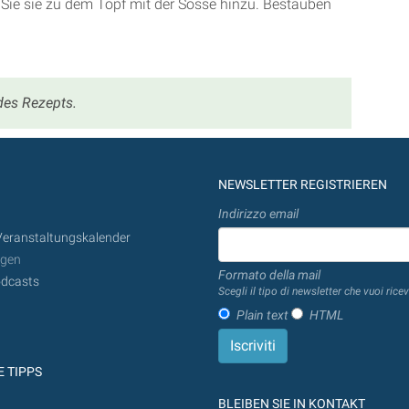
 Sie sie zu dem Topf mit der Sosse hinzu. Bestäuben
 des Rezepts.
NEWSLETTER REGISTRIEREN
Indirizzo email
Veranstaltungskalender
ngen
Formato della mail
dcasts
Scegli il tipo di newsletter che vuoi ricev
Plain text
HTML
 TIPPS
BLEIBEN SIE IN KONTAKT