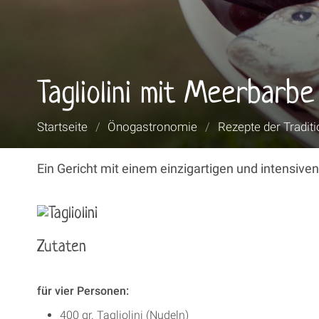
Tagliolini mit Meerbarbe
Sie
Startseite
/
Önogastronomie
/
Rezepte der Traditi
sind
hier:
Ein Gericht mit einem einzigartigen und intensive
Zutaten
für vier Personen:
400 gr. Tagliolini (Nudeln)