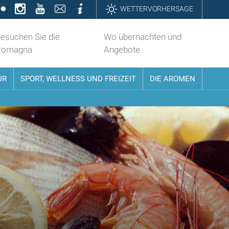
k
ter
Flickr
Instagram
YouTube
Contatti
Informazioni
WETTERVORHERSAGE
esuchen Sie die
Wo übernachten und
Romagna
Angebote
UR
SPORT, WELLNESS UND FREIZEIT
DIE AROMEN