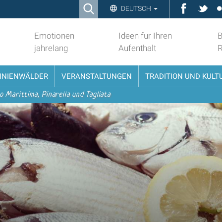
Ricerca
Faceboo
Twit
DEUTSCH
Advanced
Search…
Emotionen
Ideen fur Ihren
B
jahrelang
Aufenthalt
PINIENWÄLDER
VERANSTALTUNGEN
TRADITION UND KULT
o Marittima, Pinarella und Tagliata