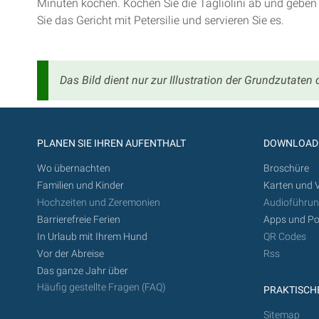
Minuten kochen. Kochen Sie die Tagliolini ab und geben
Sie das Gericht mit Petersilie und servieren Sie es.
Das Bild dient nur zur Illustration der Grundzutaten
PLANEN SIE IHREN AUFENTHALT
DOWNLOAD
Wo übernachten
Broschüre
Familien und Kinder
Karten und 
Hochzeiten und Zeremonien
Audioführu
Barrierefreie Ferien
Apps und Po
In Urlaub mit Ihrem Hund
QR Codes
Vor der Abreise
Rss
Das ganze Jahr über
Häufig gestellte Fragen (FAQ)
PRAKTISCHE
Sitemap