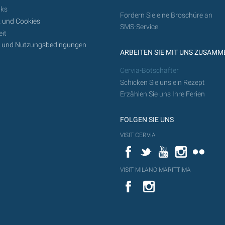
nks
Fordern Sie eine Broschüre an
 und Cookies
SMS-Service
it
z und Nutzungsbedingungen
ARBEITEN SIE MIT UNS ZUSAMM
Cervia-Botschafter
Schicken Sie uns ein Rezept
Erzählen Sie uns Ihre Ferien
FOLGEN SIE UNS
VISIT CERVIA
Facebook
Twitter
YouTube
Instagram
Flickr
VISIT MILANO MARITTIMA
YouTube
YouTub
Flickr