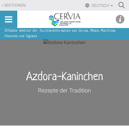
Direkt
Ri
SEKTIONEN
DEUTSCH
zum
Advan
Sito
Inhalt
udi menu
Searc
turistico
|
ufficiale
Direkt
Sektionen
Offizielle Website der Touristeninformation von Cervia, Milano Marittima,
di
Pinarella und Tagliata
zur
Cervia,
Navigation
Milano
Marittima,
Pinarella,
Tagliata
Azdora-Kaninchen
Rezepte der Tradition