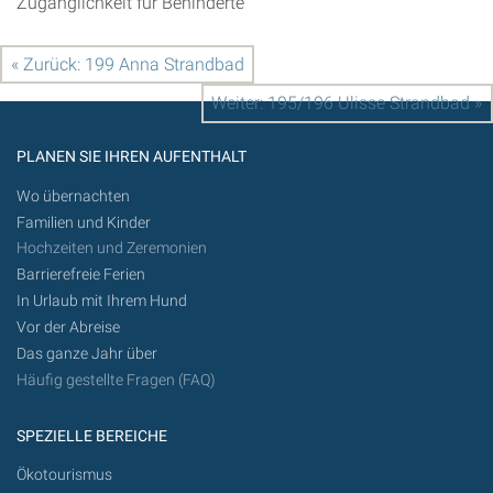
Zugänglichkeit für Behinderte
« Zurück: 199 Anna Strandbad
Weiter: 195/196 Ulisse Strandbad »
PLANEN SIE IHREN AUFENTHALT
Wo übernachten
Familien und Kinder
Hochzeiten und Zeremonien
Barrierefreie Ferien
In Urlaub mit Ihrem Hund
Vor der Abreise
Das ganze Jahr über
Häufig gestellte Fragen (FAQ)
SPEZIELLE BEREICHE
Ökotourismus