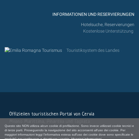
INFORMATIONEN UND RESERVIERUNGEN
Hotelsuche, Reservierungen
Kostenlose Unterstützung
Touristiksystem des Landes
Offiziellen touristischen Portal von Cervia
Milano Marittima, Pinarella und Tagliata
Questo sito NON utilizza alcun cookie di profilazione. Sono invece utilizzati cookie tecnici e
di terze parti. Proseguendo la navigazione del sito acconsenti all'uso dei cookie. Per
maggiori informazioni leggi l'informativa estesa sull'uso dei cookie dove sono specificate le
modalità per configurare o disattivare i cookie.
Maggiori informazioni.