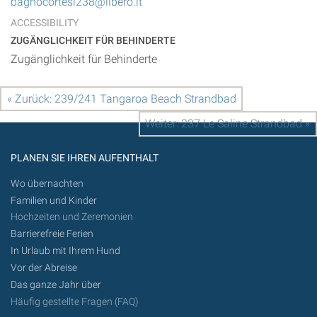
bagnocortesi238@libero.it
ACCESSIBILITY
ZUGÄNGLICHKEIT FÜR BEHINDERTE
Zugänglichkeit für Behinderte
« Zurück: 239/241 Tangaroa Beach Strandbad
Weiter: 237 Le Saline Strandbad »
PLANEN SIE IHREN AUFENTHALT
Wo übernachten
Familien und Kinder
Hochzeiten und Zeremonien
Barrierefreie Ferien
In Urlaub mit Ihrem Hund
Vor der Abreise
Das ganze Jahr über
Häufig gestellte Fragen (FAQ)