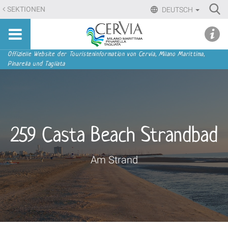
Direkt
Ri
SEKTIONEN
DEUTSCH
zum
Advan
Sito
Inhalt
udi menu
Searc
turistico
|
ufficiale
Direkt
Sektionen
Offizielle Website der Touristeninformation von Cervia, Milano Marittima,
di
Pinarella und Tagliata
zur
Cervia,
Navigation
Milano
Marittima,
Pinarella,
Tagliata
259 Casta Beach Strandbad
Am Strand