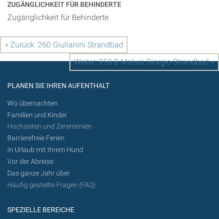
ZUGÄNGLICHKEIT FÜR BEHINDERTE
Zugänglichkeit für Behinderte
« Zurück: 260 Giulianini Strandbad
Weiter: 258 B Malusi Giorgio Strandbad »
PLANEN SIE IHREN AUFENTHALT
Wo übernachten
Familien und Kinder
Hochzeiten und Zeremonien
Barrierefreie Ferien
In Urlaub mit Ihrem Hund
Vor der Abreise
Das ganze Jahr über
Häufig gestellte Fragen (FAQ)
SPEZIELLE BEREICHE