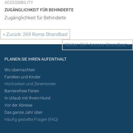
ACCESSIBILITY
ZUGÄNGLICHKEIT FÜR BEHINDERTE
Zugänglichkeit für Behinderte
« Zurück: 269 Roma Strandbad
Weiter: 267 Ancora Strandbad »
PLANEN SIE IHREN AUFENTHALT
Wo übernachten
Familien und Kinder
Hochzeiten und Zeremonien
Barrierefreie Ferien
In Urlaub mit Ihrem Hund
Vor der Abreise
Das ganze Jahr über
Häufig gestellte Fragen (FAQ)