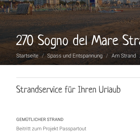
270 Sogno del Mare St
Sie
Startseite
/
Spass und Entspannung
/
Am Strand
sind
hier:
Strandservice für Ihren Urlaub
GEMÜTLICHER STRAND
Beitritt zum Projekt Passpartout