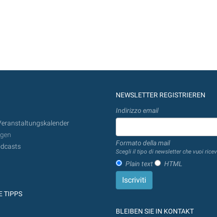
NEWSLETTER REGISTRIEREN
Indirizzo email
Veranstaltungskalender
ngen
Formato della mail
dcasts
Scegli il tipo di newsletter che vuoi ricev
Plain text
HTML
 TIPPS
BLEIBEN SIE IN KONTAKT