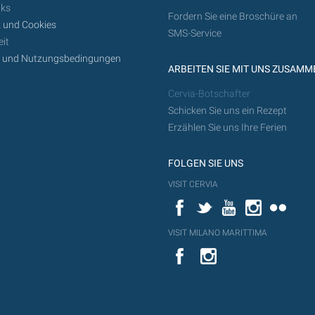
nks
Fordern Sie eine Broschüre an
 und Cookies
SMS-Service
it
z und Nutzungsbedingungen
ARBEITEN SIE MIT UNS ZUSAMM
Cervia-Botschafter
Schicken Sie uns ein Rezept
Erzählen Sie uns Ihre Ferien
FOLGEN SIE UNS
VISIT CERVIA
Facebook
Twitter
YouTube
Instagram
Flickr
VISIT MILANO MARITTIMA
YouTube
YouTub
Flickr