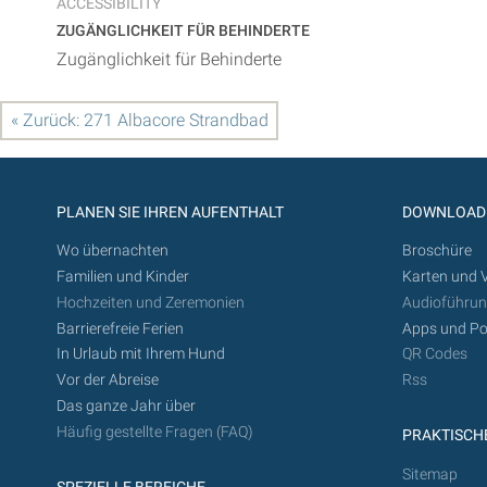
ACCESSIBILITY
ZUGÄNGLICHKEIT FÜR BEHINDERTE
Zugänglichkeit für Behinderte
« Zurück: 271 Albacore Strandbad
PLANEN SIE IHREN AUFENTHALT
DOWNLOAD
Wo übernachten
Broschüre
Familien und Kinder
Karten und 
Hochzeiten und Zeremonien
Audioführu
Barrierefreie Ferien
Apps und Po
In Urlaub mit Ihrem Hund
QR Codes
Vor der Abreise
Rss
Das ganze Jahr über
Häufig gestellte Fragen (FAQ)
PRAKTISCHE
Sitemap