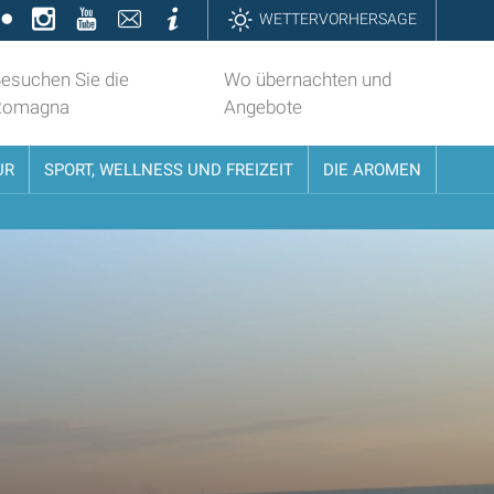
k
ter
Flickr
Instagram
YouTube
Contatti
Informazioni
WETTERVORHERSAGE
esuchen Sie die
Wo übernachten und
Romagna
Angebote
UR
SPORT, WELLNESS UND FREIZEIT
DIE AROMEN