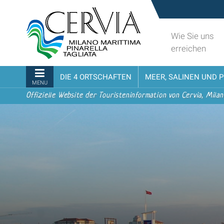
Direkt
Sito
zum
turistico
Inhalt
ufficiale
Wie Sie uns
|
udi menu
di
erreichen
Direkt
Cervia,
zur
Milano
Sektionen
DIE 4 ORTSCHAFTEN
MEER, SALINEN UND 
Navigation
Marittima,
MENU
Pinarella,
Offizielle Website der Touristeninformation von Cervia, Milan
Tagliata