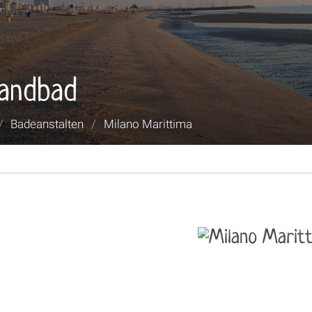
randbad
/
Badeanstalten
/
Milano Marittima