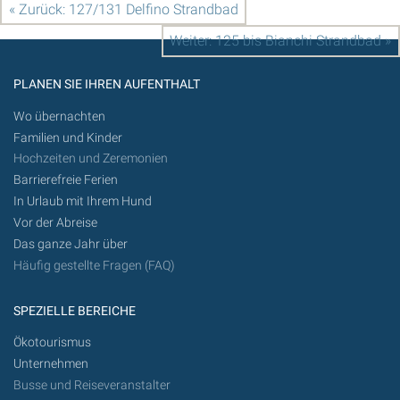
« Zurück: 127/131 Delfino Strandbad
Weiter: 125 bis Bianchi Strandbad »
PLANEN SIE IHREN AUFENTHALT
Wo übernachten
Familien und Kinder
Hochzeiten und Zeremonien
Barrierefreie Ferien
In Urlaub mit Ihrem Hund
Vor der Abreise
Das ganze Jahr über
Häufig gestellte Fragen (FAQ)
SPEZIELLE BEREICHE
Ökotourismus
Unternehmen
Busse und Reiseveranstalter