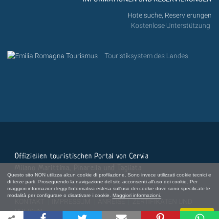
Hotelsuche, Reservierungen
Kostenlose Unterstützung
Touristiksystem des Landes
Offiziellen touristischen Portal von Cervia
Milano Marittima, Pinarella und Tagliata
Questo sito NON utilizza alcun cookie di profilazione. Sono invece utilizzati cookie tecnici e
di terze parti. Proseguendo la navigazione del sito acconsenti all'uso dei cookie. Per
maggiori informazioni leggi l'informativa estesa sull'uso dei cookie dove sono specificate le
modalità per configurare o disattivare i cookie.
Maggiori informazioni.
KONTAKT
|
IMPRESSUM
|
ANREISE
|
ZERTIFIKATEN UND
PREISEN
Chiudi