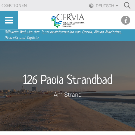
Direkt
Ri
SEKTIONEN
DEUTSCH
zum
Advan
Sito
Inhalt
udi menu
Searc
turistico
|
ufficiale
Direkt
Sektionen
Offizielle Website der Touristeninformation von Cervia, Milano Marittima,
di
Pinarella und Tagliata
zur
Cervia,
Navigation
Milano
Marittima,
Pinarella,
Tagliata
126 Paola Strandbad
Am Strand