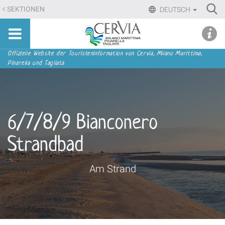
Direkt
Ri
SEKTIONEN
DEUTSCH
zum
Advan
Sito
Inhalt
udi menu
Searc
turistico
|
ufficiale
Direkt
Sektionen
Offizielle Website der Touristeninformation von Cervia, Milano Marittima,
di
Pinarella und Tagliata
zur
Cervia,
Navigation
Milano
Marittima,
Pinarella,
6/7/8/9 Bianconero
Tagliata
Strandbad
Am Strand