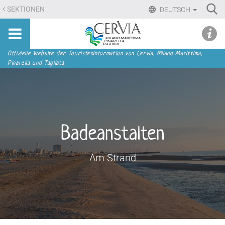
Direkt
Ri
SEKTIONEN
DEUTSCH
zum
Advan
Sito
Inhalt
udi menu
Searc
turistico
|
ufficiale
Direkt
Sektionen
Offizielle Website der Touristeninformation von Cervia, Milano Marittima,
di
Pinarella und Tagliata
zur
Cervia,
Navigation
Milano
Marittima,
Pinarella,
Tagliata
Badeanstalten
Am Strand