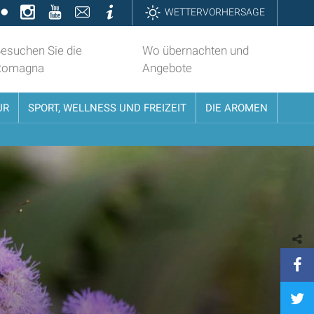
k
ter
Flickr
Instagram
YouTube
Contatti
Informazioni
WETTERVORHERSAGE
esuchen Sie die
Wo übernachten und
Romagna
Angebote
UR
SPORT, WELLNESS UND FREIZEIT
DIE AROMEN