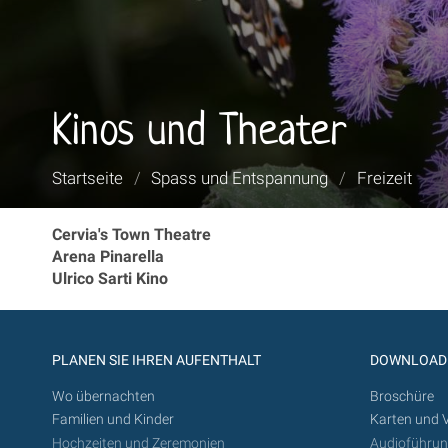
Kinos und Theater
Sie
Startseite
/
Spass und Entspannung
/
Freizeit
sind
hier:
Cervia's Town Theatre
Arena Pinarella
Ulrico Sarti Kino
PLANEN SIE IHREN AUFENTHALT
DOWNLOAD
Wo übernachten
Broschüre
Familien und Kinder
Karten und 
Hochzeiten und Zeremonien
Audioführu