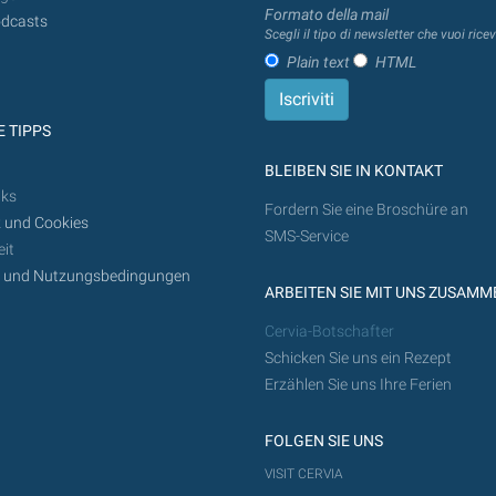
Formato della mail
dcasts
Scegli il tipo di newsletter che vuoi ricev
Plain text
HTML
 TIPPS
BLEIBEN SIE IN KONTAKT
nks
Fordern Sie eine Broschüre an
 und Cookies
SMS-Service
it
z und Nutzungsbedingungen
ARBEITEN SIE MIT UNS ZUSAMM
Cervia-Botschafter
Schicken Sie uns ein Rezept
Erzählen Sie uns Ihre Ferien
FOLGEN SIE UNS
VISIT CERVIA