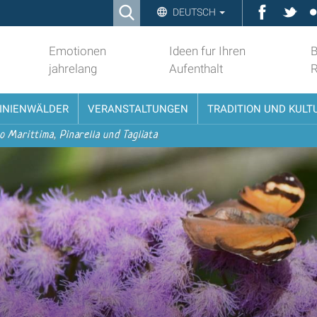
Ricerca
Faceboo
Twit
DEUTSCH
Advanced
Search…
Emotionen
Ideen fur Ihren
B
jahrelang
Aufenthalt
PINIENWÄLDER
VERANSTALTUNGEN
TRADITION UND KULT
o Marittima, Pinarella und Tagliata