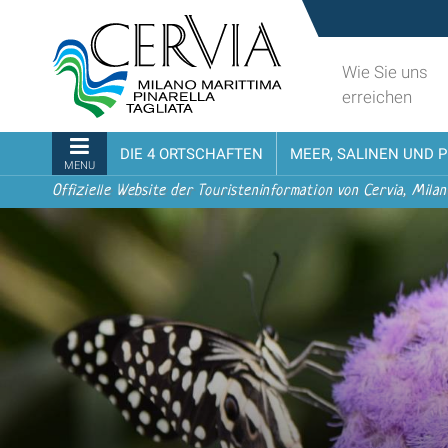
Direkt
Sito
zum
turistico
Inhalt
ufficiale
Wie Sie uns
|
udi menu
di
erreichen
Direkt
Cervia,
zur
Milano
Sektionen
DIE 4 ORTSCHAFTEN
MEER, SALINEN UND 
Navigation
Marittima,
MENU
Pinarella,
Offizielle Website der Touristeninformation von Cervia, Milan
Tagliata