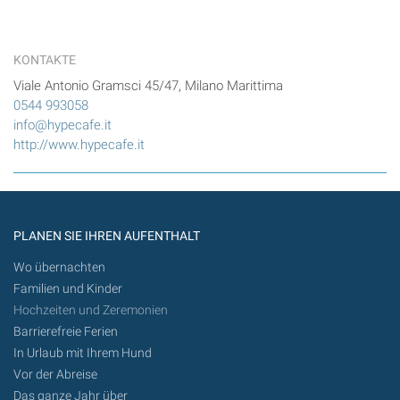
KONTAKTE
Viale Antonio Gramsci 45/47, Milano Marittima
0544 993058
info@hypecafe.it
http://www.hypecafe.it
PLANEN SIE IHREN AUFENTHALT
Wo übernachten
Familien und Kinder
Hochzeiten und Zeremonien
Barrierefreie Ferien
In Urlaub mit Ihrem Hund
Vor der Abreise
Das ganze Jahr über