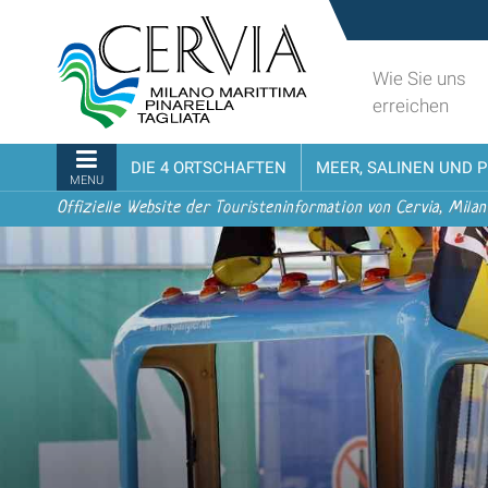
Direkt
Sito
zum
turistico
Inhalt
ufficiale
Wie Sie uns
|
udi menu
di
erreichen
Direkt
Cervia,
zur
Milano
Sektionen
DIE 4 ORTSCHAFTEN
MEER, SALINEN UND 
Navigation
Marittima,
MENU
Pinarella,
Offizielle Website der Touristeninformation von Cervia, Milan
Tagliata