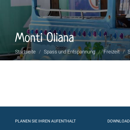
Monti Oliana
Sie
Startseite
/
Spass und Entspannung
/
Freizeit
/
S
sind
hier:
PLANEN SIE IHREN AUFENTHALT
DOWNLOAD