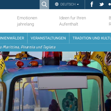
Ricerca
Faceboo
Twit
DEUTSCH
Advanced
Search…
Emotionen
Ideen fur Ihren
B
jahrelang
Aufenthalt
PINIENWÄLDER
VERANSTALTUNGEN
TRADITION UND KULT
o Marittima, Pinarella und Tagliata