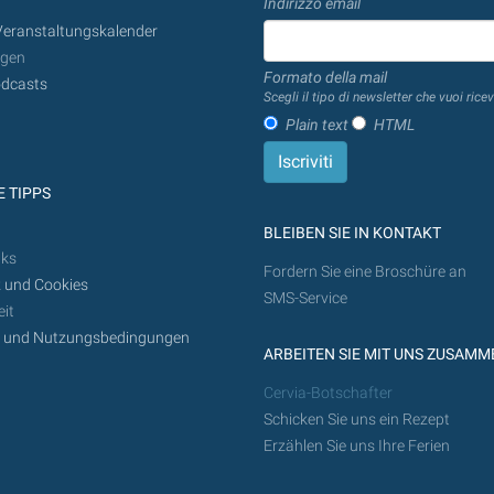
Indirizzo email
Veranstaltungskalender
ngen
Formato della mail
dcasts
Scegli il tipo di newsletter che vuoi ricev
Plain text
HTML
 TIPPS
BLEIBEN SIE IN KONTAKT
nks
Fordern Sie eine Broschüre an
 und Cookies
SMS-Service
it
z und Nutzungsbedingungen
ARBEITEN SIE MIT UNS ZUSAMM
Cervia-Botschafter
Schicken Sie uns ein Rezept
Erzählen Sie uns Ihre Ferien