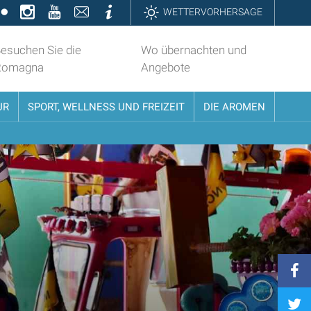
k
ter
Flickr
Instagram
YouTube
Contatti
Informazioni
WETTERVORHERSAGE
esuchen Sie die
Wo übernachten und
Romagna
Angebote
UR
SPORT, WELLNESS UND FREIZEIT
DIE AROMEN