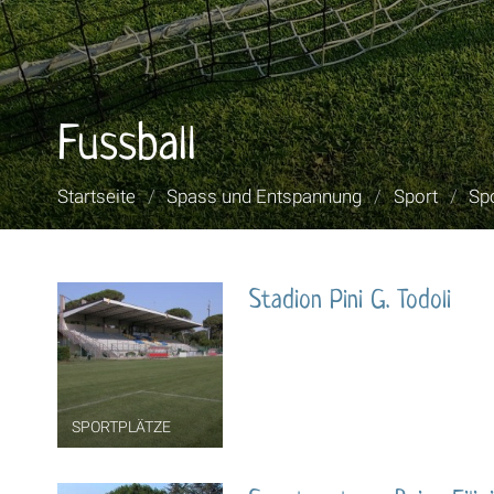
Fussball
Sie
Startseite
/
Spass und Entspannung
/
Sport
/
Sp
sind
hier:
Stadion Pini G. Todoli
SPORTPLÄTZE