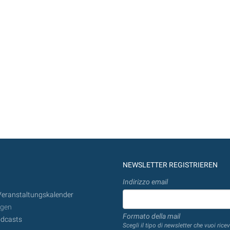
NEWSLETTER REGISTRIEREN
Indirizzo email
Veranstaltungskalender
ngen
Formato della mail
dcasts
Scegli il tipo di newsletter che vuoi ricev