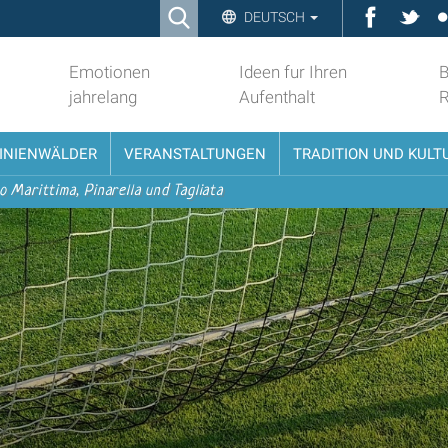
Ricerca
Faceboo
Twit
DEUTSCH
Advanced
Search…
Emotionen
Ideen fur Ihren
B
jahrelang
Aufenthalt
PINIENWÄLDER
VERANSTALTUNGEN
TRADITION UND KULT
o Marittima, Pinarella und Tagliata