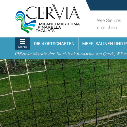
Direkt
Sito
zum
turistico
Inhalt
ufficiale
Wie Sie uns
|
udi menu
di
erreichen
Direkt
Cervia,
zur
Milano
Sektionen
DIE 4 ORTSCHAFTEN
MEER, SALINEN UND 
Navigation
Marittima,
MENU
Pinarella,
Offizielle Website der Touristeninformation von Cervia, Milan
Tagliata