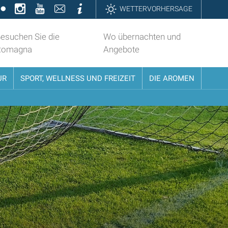
k
ter
Flickr
Instagram
YouTube
Contatti
Informazioni
WETTERVORHERSAGE
esuchen Sie die
Wo übernachten und
Romagna
Angebote
UR
SPORT, WELLNESS UND FREIZEIT
DIE AROMEN