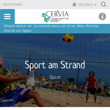
Direkt
Ri
SEKTIONEN
DEUTSCH
zum
Advan
Sito
Inhalt
udi menu
Searc
turistico
|
ufficiale
Direkt
Sektionen
Offizielle Website der Touristeninformation von Cervia, Milano Marittima,
di
Pinarella und Tagliata
zur
Cervia,
Navigation
Milano
Marittima,
Pinarella,
Tagliata
Sport am Strand
Sport