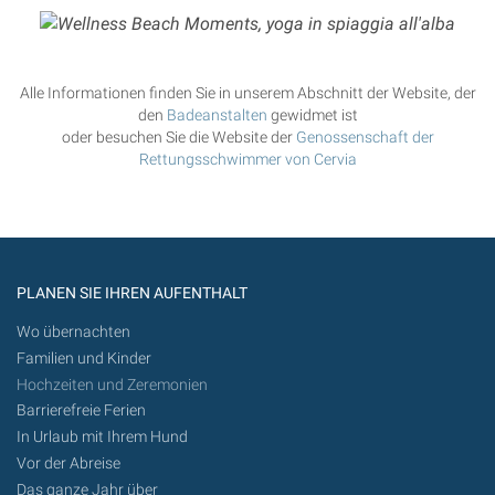
Alle Informationen finden Sie in unserem Abschnitt der Website, der
den
Badeanstalten
gewidmet ist
oder besuchen Sie die Website der
Genossenschaft der
Rettungsschwimmer von Cervia
PLANEN SIE IHREN AUFENTHALT
Wo übernachten
Familien und Kinder
Hochzeiten und Zeremonien
Barrierefreie Ferien
In Urlaub mit Ihrem Hund
Vor der Abreise
Das ganze Jahr über